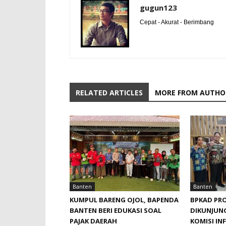
gugun123
Cepat - Akurat - Berimbang
RELATED ARTICLES
MORE FROM AUTHO
Banten
Banten
KUMPUL BARENG OJOL, BAPENDA
BPKAD PRO
BANTEN BERI EDUKASI SOAL
DIKUNJUNG
PAJAK DAERAH
KOMISI IN