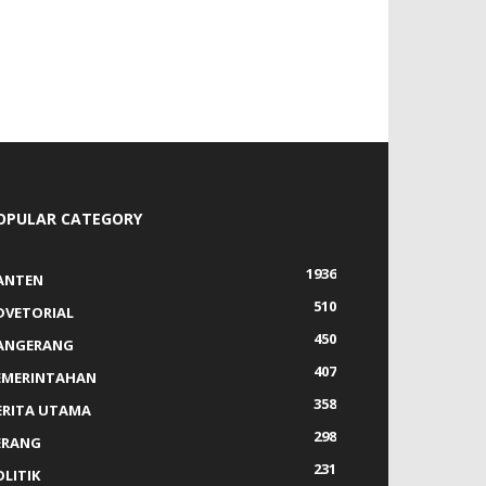
OPULAR CATEGORY
1936
ANTEN
510
DVETORIAL
450
ANGERANG
407
EMERINTAHAN
358
ERITA UTAMA
298
ERANG
231
OLITIK