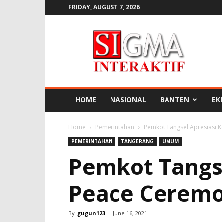
FRIDAY, AUGUST 7, 2026
SIGMA
INTERAKTIF
HOME
NASIONAL
BANTEN
EK
Home
Pemerintahan
Pemkot Tangsel Apresiasi K
PEMERINTAHAN
TANGERANG
UMUM
Pemkot Tangse
Peace Cerem
By
gugun123
-
June 16, 2021