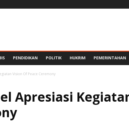
BIS
PENDIDIKAN
POLITIK
HUKRIM
PEMERINTAHAN
egiatan Vision Of Peace Ceremony
l Apresiasi Kegiatan
ony