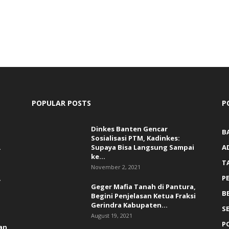
POPULAR POSTS
P
Dinkes Banten Gencar
B
Sosialisasi PTM, Kadinkes:
.
Supaya Bisa Langsung Sampai
A
ke...
T
November 2, 2021
,
P
Geger Mafia Tanah di Pantura,
B
Begini Penjelasan Ketua Fraksi
Gerindra Kabupaten...
S
August 19, 2021
P
an