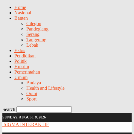
Home
Nasional
Banten
Cilegon
Pandeglang
Serang
Tangerang
Lebak
Ekbis
Pendidikan
Politik
Hukrim
Pemerintahan
Umum
Budaya
Health and Lifestyle
Opini
Sport
Search
SUNDAY, AUGUST 9, 2026
SIGMA INTERAKTIF