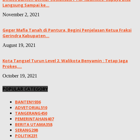
Langsung Sampai ke...
November 2, 2021
Geger Mafia Tanah di Pantura, Begini Penjelasan Ketua Fraksi
Gerindra Kabupaten...
August 19, 2021
Kota Tangsel Turun Level 2, Walikota Benyamin : Tetap Jaga
Prokes,...
October 19, 2021
POPULAR CATEGORY
BANTEN
1936
ADVETORIAL
510
TANGERANG
450
PEMERINTAHAN
407
BERITA UTAMA
358
SERANG
298
POLITIK
231