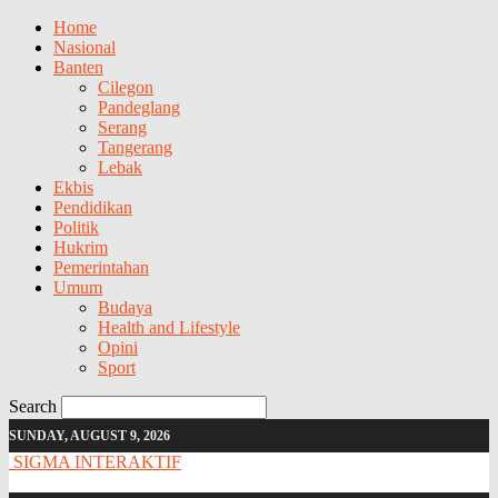
Home
Nasional
Banten
Cilegon
Pandeglang
Serang
Tangerang
Lebak
Ekbis
Pendidikan
Politik
Hukrim
Pemerintahan
Umum
Budaya
Health and Lifestyle
Opini
Sport
Search
SUNDAY, AUGUST 9, 2026
SIGMA INTERAKTIF