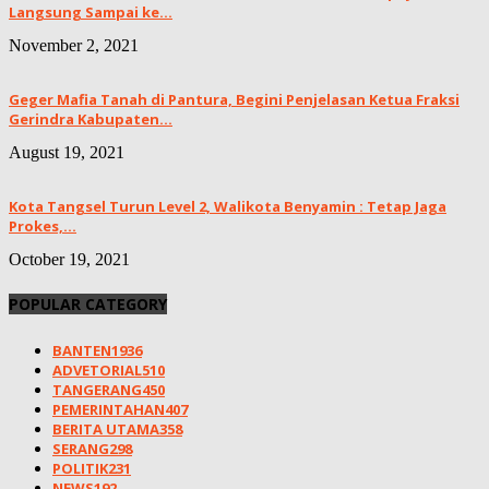
Langsung Sampai ke...
November 2, 2021
Geger Mafia Tanah di Pantura, Begini Penjelasan Ketua Fraksi
Gerindra Kabupaten...
August 19, 2021
Kota Tangsel Turun Level 2, Walikota Benyamin : Tetap Jaga
Prokes,...
October 19, 2021
POPULAR CATEGORY
BANTEN
1936
ADVETORIAL
510
TANGERANG
450
PEMERINTAHAN
407
BERITA UTAMA
358
SERANG
298
POLITIK
231
NEWS
192