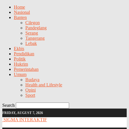
Home
Nasional
Banten
Cilegon
Pandeglang
Serang
Tangerang
Lebak
Ekbis
Pendidikan
Politik
Hukrim
Pemerintahan
Umum
Budaya
Health and Lifestyle
Opini
Sport
Search
FRIDAY, AUGUST 7, 2026
SIGMA INTERAKTIF