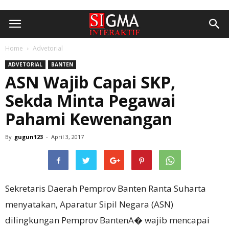
Home
Advetorial
ADVETORIAL
BANTEN
ASN Wajib Capai SKP,
Sekda Minta Pegawai
Pahami Kewenangan
By
gugun123
-
April 3, 2017
Sekretaris Daerah Pemprov Banten Ranta Suharta
menyatakan, Aparatur Sipil Negara (ASN)
dilingkungan Pemprov BantenA� wajib mencapai