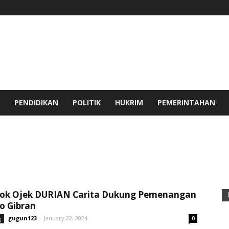
PENDIDIKAN
POLITIK
HUKRIM
PEMERINTAHAN
YA
CILEGON
EKBIS
EKONOMI
HEALTH AND LIFESTYLE
NEWS
OPINI
PANDEGLANG
PEMERINTAHAN
PENDIDIKAN
EKNOLOGI
UMUM
ok Ojek DURIAN Carita Dukung Pemenangan
o Gibran
gugun123
-
January 22, 2024
g
0