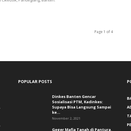
Cikeusik, Pandeglang, Banten.
Page 1 of 4
POPULAR POSTS
P
Dinkes Banten Gencar
B
Sosialisasi PTM, Kadinkes:
.
Supaya Bisa Langsung Sampai
A
ke...
T
November 2, 2021
,
P
Geger Mafia Tanah di Pantura,