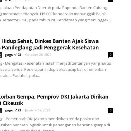
elolaan Pendapatan Daerah pada Bapenda Banten Cabang
g mencatat sebanyak 115.000 kendaraan menunggak Pajak
Bermotor (PKB) pada tahun ini. Kendaraan yang menunggak...
 Hidup Sehat, Dinkes Banten Ajak Siswa
 Pandeglang Jadi Penggerak Kesehatan
gugun123
-
October 26, 2022
g
0
g - Mengatasi kesehatan masih menjadi tantangan yang harus
secara serius. Penerapan hidup sehat acap kali diremehkan
rakat. Padahal, pola...
orban Gempa, Pemprov DKI Jakarta Dirikan
i Cikeusik
gugun123
-
January 17, 2022
g
0
 – Pemerintah DKI Jakarta mendirikan tenda posko dan
usikan bantuan logistik untuk penanganan bencana gempa di