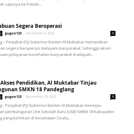
lah satunya ke Polsek...
buan Segera Beroperasi
gugun123
-
December 4, 2023
g
0
 – Penjabat (Pj) Gubernur Banten Al Muktabar memastikan
an segera beroperasi melayani masyarakat. Sehingga akses
uan pelayanan kesehatan masyarakat di wilayah...
 Akses Pendidikan, Al Muktabar Tinjau
gunan SMKN 18 Pandeglang
gugun123
-
November 25, 2023
g
0
 - Penjabat (Pj) Gubernur Banten Al Muktabar meninjau
an pembangunan Unit Sekolah Baru (USB) SMKN 18 Kabupaten
 yang berlokasi di Kecamatan Cisata,...