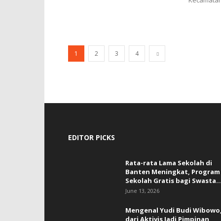
Kecamatan 
1
2
3
4
EDITOR PICKS
Rata-rata Lama Sekolah di
Banten Meningkat, ‎Program
Sekolah Gratis bagi Swasta..
June 13, 2026
Mengenal Yudi Budi Wibowo
dari Aktivis Jadi Pimpinan