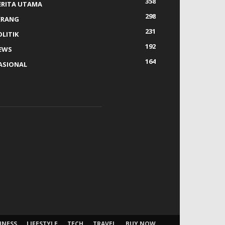
358
ERITA UTAMA
298
ERANG
231
OLITIK
192
EWS
164
ASIONAL
INESS
LIFESTYLE
TECH
TRAVEL
BUY NOW