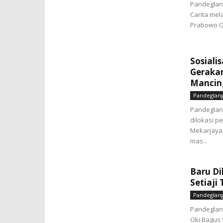
Pandeglan
Carita me
Prabowo G
Sosiali
Geraka
Mancin
Pandeglan
Pandeglan
dilokasi p
Mekarjaya
mas...
Baru Di
Setiaji
Pandeglan
Pandeglang
Oki Bagus 