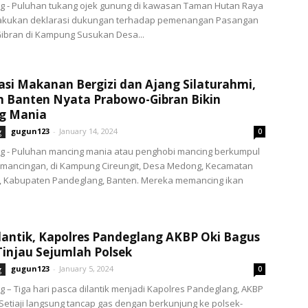
g - Puluhan tukang ojek gunung di kawasan Taman Hutan Raya
lakukan deklarasi dukungan terhadap pemenangan Pasangan
ibran di Kampung Susukan Desa...
sasi Makanan Bergizi dan Ajang Silaturahmi,
n Banten Nyata Prabowo-Gibran Bikin
g Mania
gugun123
-
January 14, 2024
g
0
g - Puluhan mancing mania atau penghobi mancing berkumpul
emancingan, di Kampung Cireungit, Desa Medong, Kecamatan
, Kabupaten Pandeglang, Banten. Mereka memancing ikan
lantik, Kapolres Pandeglang AKBP Oki Bagus
 Tinjau Sejumlah Polsek
gugun123
-
January 5, 2024
g
0
 – Tiga hari pasca dilantik menjadi Kapolres Pandeglang, AKBP
Setiaji langsung tancap gas dengan berkunjung ke polsek-