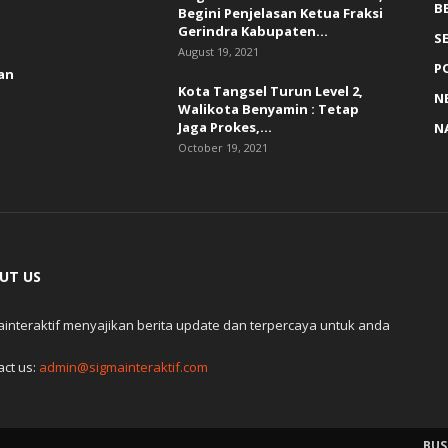
B
Begini Penjelasan Ketua Fraksi
Gerindra Kabupaten...
S
August 19, 2021
P
an
Kota Tangsel Turun Level 2,
N
Walikota Benyamin : Tetap
Jaga Prokes,...
N
October 19, 2021
UT US
ainteraktif menyajikan berita update dan terpercaya untuk anda
act us:
admin@sigmainteraktif.com
BUS