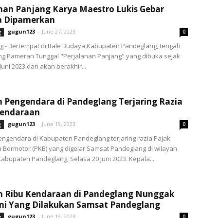
nan Panjang Karya Maestro Lukis Gebar
a Dipamerkan
gugun123
-
June 27, 2023
g
0
g - Bertempat di Bale Budaya Kabupaten Pandeglang, tengah
ng Pameran Tunggal "Perjalanan Panjang" yang dibuka sejak
Juni 2023 dan akan berakhir...
 Pengendara di Pandeglang Terjaring Razia
Kendaraan
gugun123
-
June 19, 2023
g
0
ngendara di Kabupaten Pandeglang terjaring razia Pajak
Bermotor (PKB) yang digelar Samsat Pandeglang di wilayah
abupaten Pandeglang, Selasa 20 Juni 2023. Kepala...
n Ribu Kendaraan di Pandeglang Nunggak
Ini Yang Dilakukan Samsat Pandeglang
gugun123
-
June 19, 2023
g
0