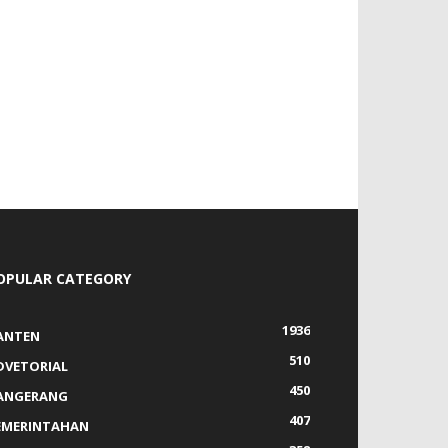
OPULAR CATEGORY
1936
ANTEN
510
DVETORIAL
450
ANGERANG
407
EMERINTAHAN