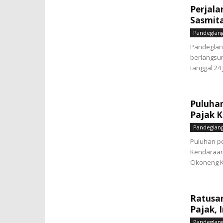
Perjala
Sasmit
Pandeglan
Pandeglan
berlangsu
tanggal 24 
Puluhan
Pajak 
Pandeglan
Puluhan pe
Kendaraan 
Cikoneng K
Ratusa
Pajak, 
Pandeglan