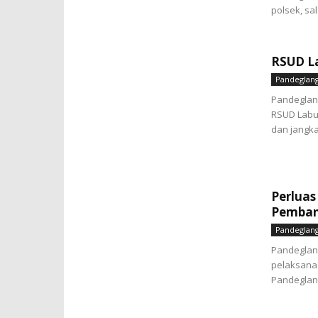
polsek, sa
RSUD La
Pandeglan
Pandeglang
RSUD Labu
dan jangka
Perluas
Pemban
Pandeglan
Pandeglang
pelaksana
Pandeglang