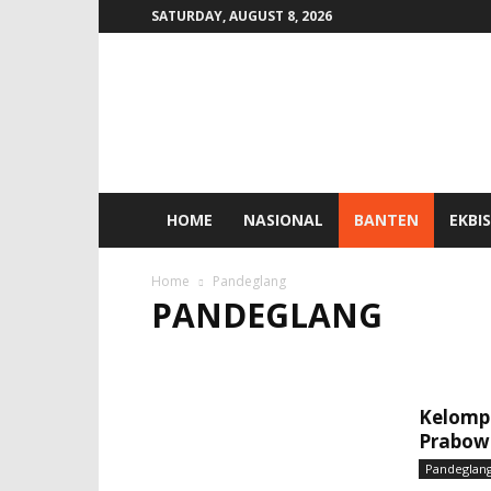
SATURDAY, AUGUST 8, 2026
SIGMA
INTERAKTIF
HOME
NASIONAL
BANTEN
EKBIS
Home
Pandeglang
PANDEGLANG
ADVETORIAL
BANTEN
BERITA UTAMA
BUDA
HUKRIM
INFOGRAFIS
LEBAK
NASIONAL
POLITIK
SERANG
SPORT
TANGERANG
T
Kelomp
Prabow
Pandeglan