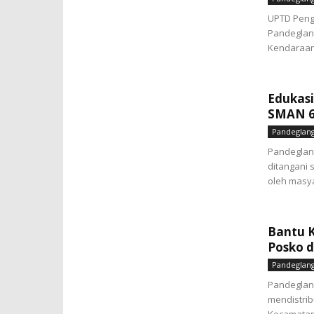
UPTD Peng
Pandeglan
Kendaraan 
Edukasi
SMAN 6
Pandeglan
Pandeglan
ditangani 
oleh masya
Bantu K
Posko d
Pandeglan
Pandeglang
mendistrib