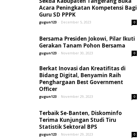
Sekda Kabupaten Tangerang Buka
Acara Peningkatan Kompetensi Bagi
Guru SD PPPK
gugun123
-
December 5, 2023
0
Bersama Presiden Jokowi, Pilar Ikuti
Gerakan Tanam Pohon Bersama
gugun123
-
November 30, 2023
0
Berkat Inovasi dan Kreatifitas di
Bidang Digital, Benyamin Raih
Penghargaan Best Government
Officer
gugun123
-
November 29, 2023
0
Terbaik Se-Banten, Diskominfo
Terima Kunjungan Studi Tiru
Statistik Sektoral BPS
gugun123
-
November 29, 2023
0