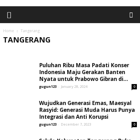
Home
Tangerang
TANGERANG
ADVETORIAL
BANTEN
BERITA UTAMA
BUDAYA
CILEGON
EKBIS
EKONOMI
HEALTH AND LIFESTYLE
HUKRIM
Puluhan Ribu Masa Padati Konser
INFOGRAFIS
LEBAK
NASIONAL
NEWS
OPINI
Indonesia Maju Gerakan Banten
PANDEGLANG
PEMERINTAHAN
PENDIDIKAN
POLITIK
Nyata untuk Prabowo Gibran di...
SERANG
SPORT
TANGERANG
TEKNOLOGI
UMUM
gugun123
-
January 28, 2024
0
Wujudkan Generasi Emas, Maesyal
Rasyid: Generasi Muda Harus Punya
Integrasi dan Anti Korupsi
gugun123
-
December 7, 2023
0