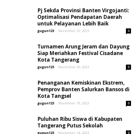
Pj Sekda Provinsi Banten Virgojanti:
Optimalisasi Pendapatan Daerah
untuk Pelayanan Lebih Baik
gugun123
-
November 22, 2023
0
Turnamen Arung Jeram dan Dayung
Siap Meriahkan Festival Cisadane
Kota Tangerang
gugun123
-
November 20, 2023
0
Penanganan Kemiskinan Ekstrem,
Pemprov Banten Salurkan Bansos di
Kota Tangsel
gugun123
-
November 19, 2023
0
Puluhan Ribu Siswa di Kabupaten
Tangerang Putus Sekolah
gugun123
-
November 14, 2023
0