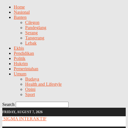
Home
Nasional
Banten
Cilegon
Pandeglang
Serang
Tangerang
Lebak
Ekbis
Pendidikan
Politik
Hukrim
Pemerintahan
Umum
Budaya
Health and Lifestyle
Opini
Sport
Search
FRIDAY, AUGUST 7, 2026
SIGMA INTERAKTIF