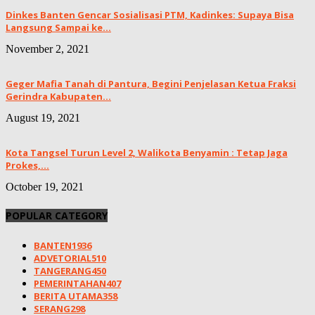
Dinkes Banten Gencar Sosialisasi PTM, Kadinkes: Supaya Bisa
Langsung Sampai ke...
November 2, 2021
Geger Mafia Tanah di Pantura, Begini Penjelasan Ketua Fraksi
Gerindra Kabupaten...
August 19, 2021
Kota Tangsel Turun Level 2, Walikota Benyamin : Tetap Jaga
Prokes,...
October 19, 2021
POPULAR CATEGORY
BANTEN
1936
ADVETORIAL
510
TANGERANG
450
PEMERINTAHAN
407
BERITA UTAMA
358
SERANG
298