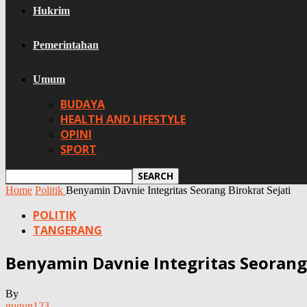
Hukrim
Pemerintahan
Umum
BUDAYA
HEALTH AND LIFESTYLE
OPINI
SPORT
Home
Politik
Benyamin Davnie Integritas Seorang Birokrat Sejati
POLITIK
TANGERANG
Benyamin Davnie Integritas Seorang 
By
gugun123