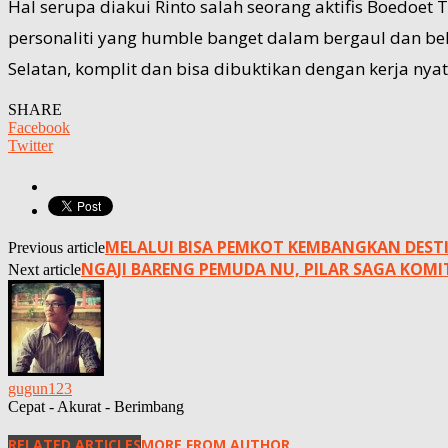
Hal serupa diakui Rinto salah seorang aktifis Boedoe
personaliti yang humble banget dalam bergaul dan b
Selatan, komplit dan bisa dibuktikan dengan kerja nya
SHARE
Facebook
Twitter
MELALUI BISA PEMKOT KEMBANGKAN DEST
Previous article
NGAJI BARENG PEMUDA NU, PILAR SAGA KOMI
Next article
gugun123
Cepat - Akurat - Berimbang
RELATED ARTICLES
MORE FROM AUTHOR