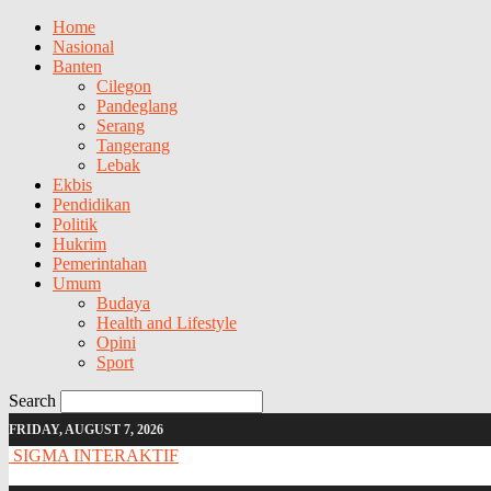
Home
Nasional
Banten
Cilegon
Pandeglang
Serang
Tangerang
Lebak
Ekbis
Pendidikan
Politik
Hukrim
Pemerintahan
Umum
Budaya
Health and Lifestyle
Opini
Sport
Search
FRIDAY, AUGUST 7, 2026
SIGMA INTERAKTIF