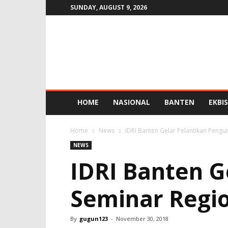
SUNDAY, AUGUST 9, 2026
SIGMA
INTERAKTIF
HOME
NASIONAL
BANTEN
EKBIS
Home
News
IDRI Banten Gelar Pelantikan Pengu
NEWS
IDRI Banten G
Seminar Regi
By
gugun123
-
November 30, 2018