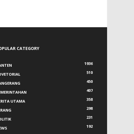
OPULAR CATEGORY
1936
ANTEN
510
DVETORIAL
450
ANGERANG
407
EMERINTAHAN
358
ERITA UTAMA
298
ERANG
231
OLITIK
192
EWS