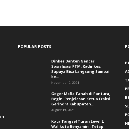
POPULAR POSTS
P
Dinkes Banten Gencar
B
Sosialisasi PTM, Kadinkes:
.
Supaya Bisa Langsung Sampai
A
ke...
T
November 2, 2021
,
P
Geger Mafia Tanah di Pantura,
B
Begini Penjelasan Ketua Fraksi
Gerindra Kabupaten...
S
August 19, 2021
P
an
Kota Tangsel Turun Level 2,
N
Walikota Benyamin : Tetap