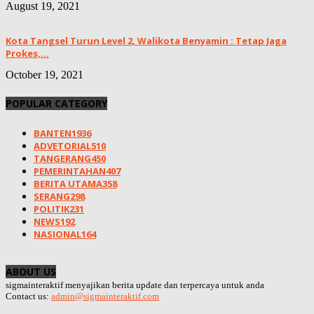
August 19, 2021
Kota Tangsel Turun Level 2, Walikota Benyamin : Tetap Jaga
Prokes,...
October 19, 2021
POPULAR CATEGORY
BANTEN
1936
ADVETORIAL
510
TANGERANG
450
PEMERINTAHAN
407
BERITA UTAMA
358
SERANG
298
POLITIK
231
NEWS
192
NASIONAL
164
ABOUT US
sigmainteraktif menyajikan berita update dan terpercaya untuk anda
Contact us:
admin@sigmainteraktif.com