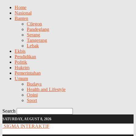
Home
Nasional
Banten
Cilegon
Pandeglang
Serang
Tangerang
Lebak
Ekbis
Pendidikan
Politik
Hukrim
Pemerintahan
Umum
Budaya
Health and Lifestyle
Opini
Sport
Search
SATURDAY, AUGUST 8, 2026
SIGMA INTERAKTIF