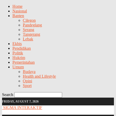
Home
Nasional
Banten
Cilegon
Pandeglang
Serang
Tangerang
Lebak
Ekbis
Pendidikan
Politik
Hukrim
Pemerintahan
Umum
Budaya
Health and Lifestyle
Opini
Sport
Search
FRIDAY, AUGUST 7, 2026
SIGMA INTERAKTIF