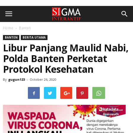
Home
Banten
BANTEN
BERITA UTAMA
Libur Panjang Maulid Nabi,
Polda Banten Perketat
Protokol Kesehatan
By
gugun123
-
October 26, 2020