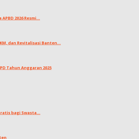
APBD 2026 Resmi...
, dan Revitalisasi Banten...
LKPD Tahun Anggaran 2025
atis bagi Swasta...
ten