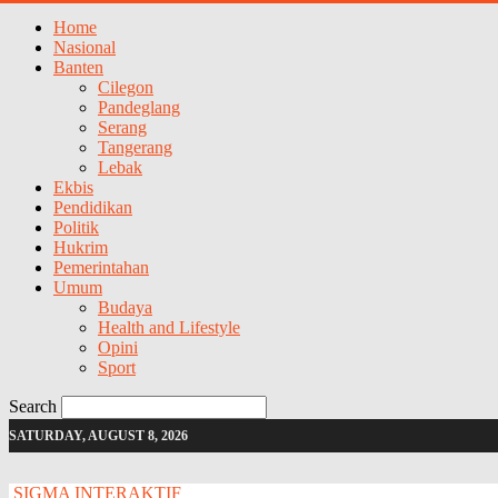
Home
Nasional
Banten
Cilegon
Pandeglang
Serang
Tangerang
Lebak
Ekbis
Pendidikan
Politik
Hukrim
Pemerintahan
Umum
Budaya
Health and Lifestyle
Opini
Sport
Search
SATURDAY, AUGUST 8, 2026
SIGMA INTERAKTIF