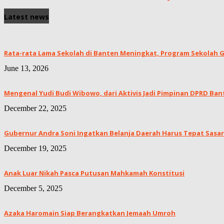
Latest news
Rata-rata Lama Sekolah di Banten Meningkat, ‎Program Sekolah Gr
June 13, 2026
Mengenal Yudi Budi Wibowo, dari Aktivis Jadi Pimpinan DPRD Ban
December 22, 2025
Gubernur Andra Soni Ingatkan Belanja Daerah Harus Tepat Sasar
December 19, 2025
Anak Luar Nikah Pasca Putusan Mahkamah Konstitusi
December 5, 2025
Azaka Haromain Siap Berangkatkan Jemaah Umroh