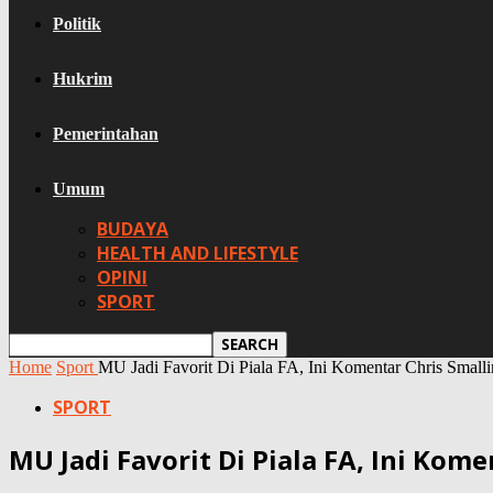
Politik
Hukrim
Pemerintahan
Umum
BUDAYA
HEALTH AND LIFESTYLE
OPINI
SPORT
Home
Sport
MU Jadi Favorit Di Piala FA, Ini Komentar Chris Small
SPORT
MU Jadi Favorit Di Piala FA, Ini Kom