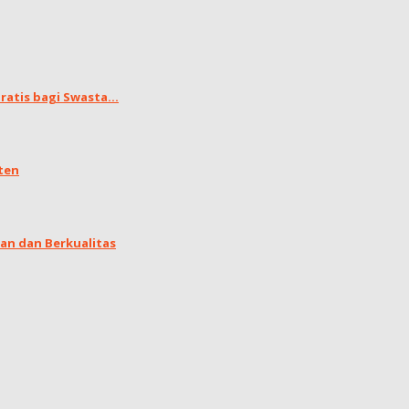
atis bagi Swasta...
ten
an dan Berkualitas