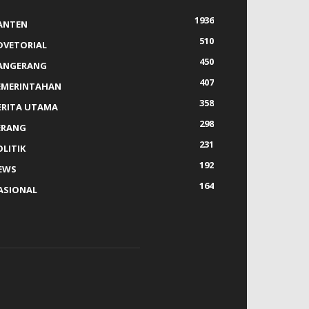
1936
ANTEN
510
DVETORIAL
450
ANGERANG
407
EMERINTAHAN
358
ERITA UTAMA
298
ERANG
231
OLITIK
192
EWS
164
ASIONAL