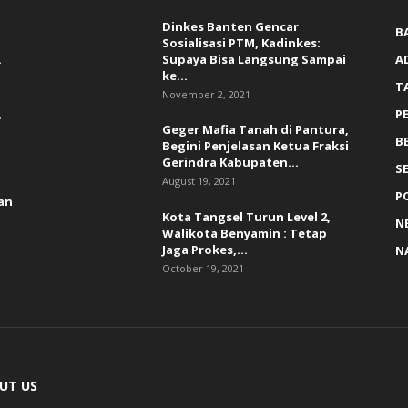
Dinkes Banten Gencar
B
Sosialisasi PTM, Kadinkes:
.
Supaya Bisa Langsung Sampai
A
ke...
T
November 2, 2021
,
P
Geger Mafia Tanah di Pantura,
B
Begini Penjelasan Ketua Fraksi
Gerindra Kabupaten...
S
August 19, 2021
P
an
Kota Tangsel Turun Level 2,
N
Walikota Benyamin : Tetap
Jaga Prokes,...
N
October 19, 2021
UT US