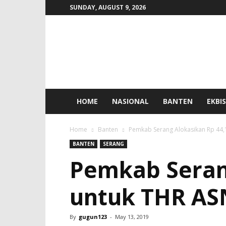
SUNDAY, AUGUST 9, 2026
SIGMA
INTERAKTIF
HOME
NASIONAL
BANTEN
EKBIS
Home
Banten
Pemkab Serang Alokasikan Rp 44,1
BANTEN
SERANG
Pemkab Serang
untuk THR AS
By
gugun123
-
May 13, 2019