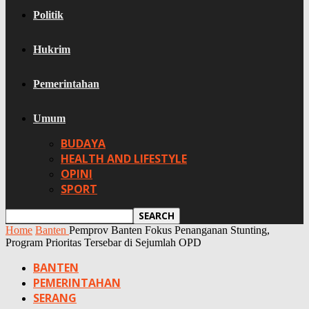
Politik
Hukrim
Pemerintahan
Umum
BUDAYA
HEALTH AND LIFESTYLE
OPINI
SPORT
Home
Banten
Pemprov Banten Fokus Penanganan Stunting,
Program Prioritas Tersebar di Sejumlah OPD
BANTEN
PEMERINTAHAN
SERANG