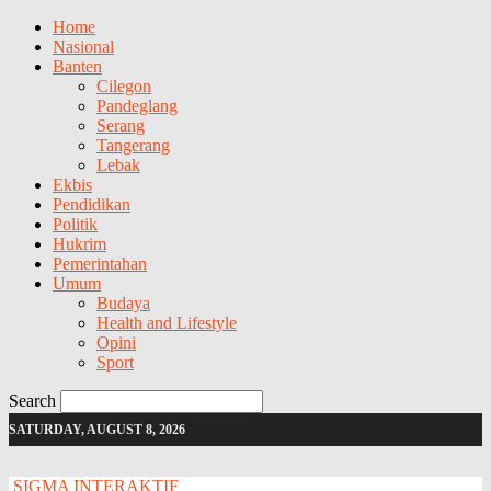
Home
Nasional
Banten
Cilegon
Pandeglang
Serang
Tangerang
Lebak
Ekbis
Pendidikan
Politik
Hukrim
Pemerintahan
Umum
Budaya
Health and Lifestyle
Opini
Sport
Search
SATURDAY, AUGUST 8, 2026
SIGMA INTERAKTIF