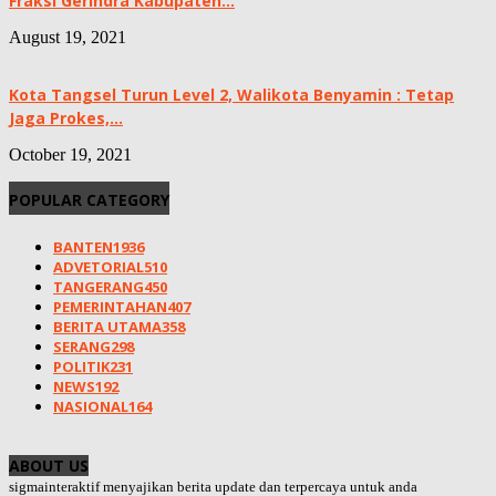
Fraksi Gerindra Kabupaten...
August 19, 2021
Kota Tangsel Turun Level 2, Walikota Benyamin : Tetap
Jaga Prokes,...
October 19, 2021
POPULAR CATEGORY
BANTEN
1936
ADVETORIAL
510
TANGERANG
450
PEMERINTAHAN
407
BERITA UTAMA
358
SERANG
298
POLITIK
231
NEWS
192
NASIONAL
164
ABOUT US
sigmainteraktif menyajikan berita update dan terpercaya untuk anda