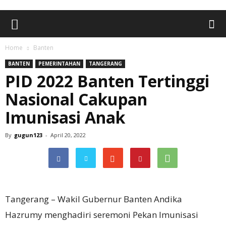
Home
Banten
BANTEN
PEMERINTAHAN
TANGERANG
PID 2022 Banten Tertinggi
Nasional Cakupan
Imunisasi Anak
By
gugun123
-
April 20, 2022
Tangerang – Wakil Gubernur Banten Andika
Hazrumy menghadiri seremoni Pekan Imunisasi