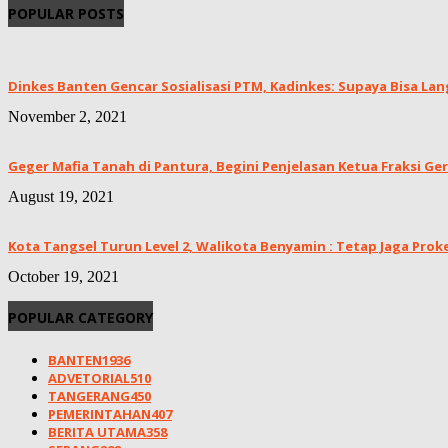
POPULAR POSTS
Dinkes Banten Gencar Sosialisasi PTM, Kadinkes: Supaya Bisa Lan
November 2, 2021
Geger Mafia Tanah di Pantura, Begini Penjelasan Ketua Fraksi Ge
August 19, 2021
Kota Tangsel Turun Level 2, Walikota Benyamin : Tetap Jaga Prokes
October 19, 2021
POPULAR CATEGORY
BANTEN
1936
ADVETORIAL
510
TANGERANG
450
PEMERINTAHAN
407
BERITA UTAMA
358