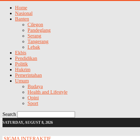
Home
Nasional
Banten
Cilegon
Pandeglang
Serang
Tangerang
Lebak
Ekbis
Pendidikan
Politik
Hukrim
Pemerintahan
Umum
Budaya
Health and Lifestyle
Opini
Sport
Search
SATURDAY, AUGUST 8, 2026
SIGMA INTERAKTIF