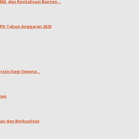
, dan Revitalisasi Banten...
LKPD Tahun Anggaran 2025
atis bagi Swasta...
ten
an dan Berkualitas