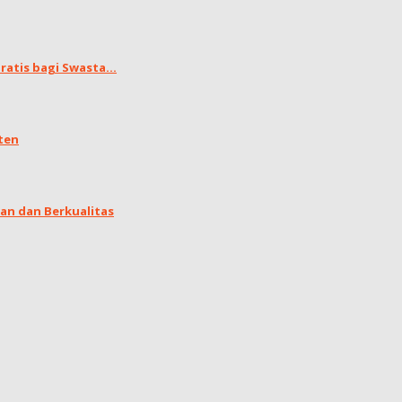
atis bagi Swasta...
ten
an dan Berkualitas