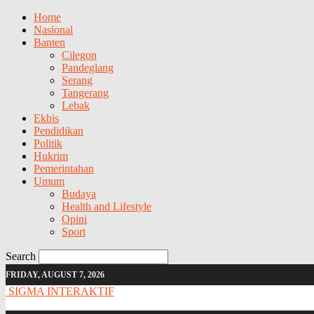
Home
Nasional
Banten
Cilegon
Pandeglang
Serang
Tangerang
Lebak
Ekbis
Pendidikan
Politik
Hukrim
Pemerintahan
Umum
Budaya
Health and Lifestyle
Opini
Sport
Search
FRIDAY, AUGUST 7, 2026
SIGMA INTERAKTIF