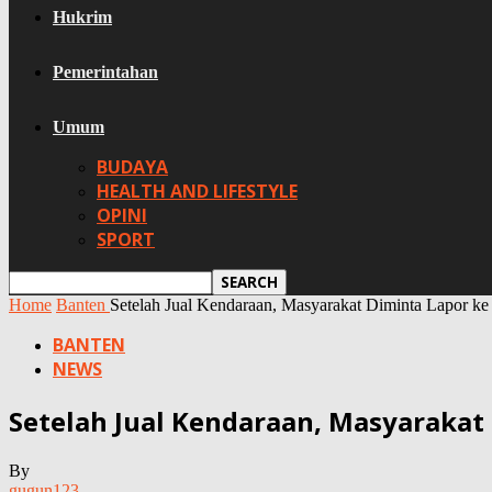
Hukrim
Pemerintahan
Umum
BUDAYA
HEALTH AND LIFESTYLE
OPINI
SPORT
Home
Banten
Setelah Jual Kendaraan, Masyarakat Diminta Lapor ke
BANTEN
NEWS
Setelah Jual Kendaraan, Masyarakat
By
gugun123