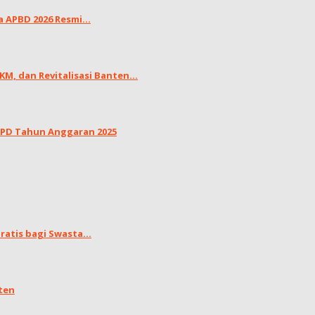
APBD 2026 Resmi...
, dan Revitalisasi Banten...
LKPD Tahun Anggaran 2025
atis bagi Swasta...
ten