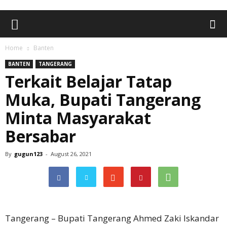
Home
Banten
BANTEN
TANGERANG
Terkait Belajar Tatap
Muka, Bupati Tangerang
Minta Masyarakat
Bersabar
By
gugun123
-
August 26, 2021
Tangerang – Bupati Tangerang Ahmed Zaki Iskandar