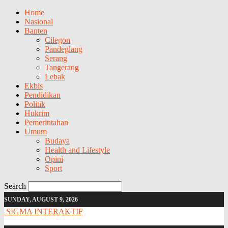
Home
Nasional
Banten
Cilegon
Pandeglang
Serang
Tangerang
Lebak
Ekbis
Pendidikan
Politik
Hukrim
Pemerintahan
Umum
Budaya
Health and Lifestyle
Opini
Sport
Search
SUNDAY, AUGUST 9, 2026
SIGMA INTERAKTIF