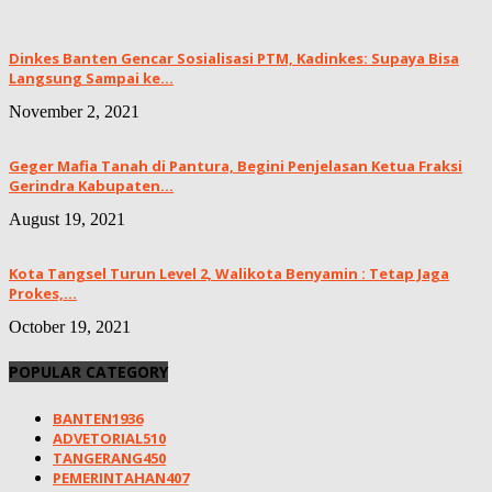
Dinkes Banten Gencar Sosialisasi PTM, Kadinkes: Supaya Bisa
Langsung Sampai ke...
November 2, 2021
Geger Mafia Tanah di Pantura, Begini Penjelasan Ketua Fraksi
Gerindra Kabupaten...
August 19, 2021
Kota Tangsel Turun Level 2, Walikota Benyamin : Tetap Jaga
Prokes,...
October 19, 2021
POPULAR CATEGORY
BANTEN
1936
ADVETORIAL
510
TANGERANG
450
PEMERINTAHAN
407