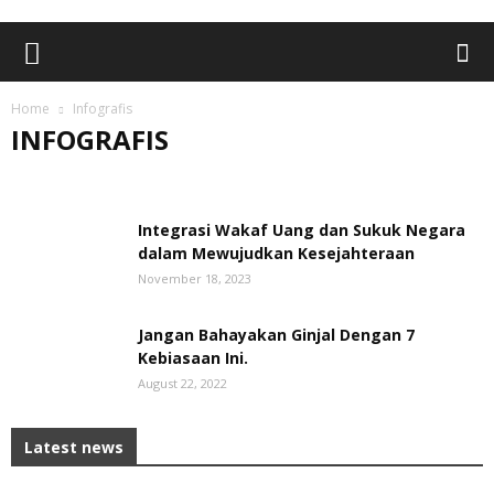
Home
Infografis
INFOGRAFIS
ADVETORIAL
BANTEN
BERITA UTAMA
BUDAYA
CILEGON
EKBIS
EKONOMI
HEALTH AND LIFESTYLE
HUKRIM
Integrasi Wakaf Uang dan Sukuk Negara
INFOGRAFIS
LEBAK
NASIONAL
NEWS
OPINI
dalam Mewujudkan Kesejahteraan
PANDEGLANG
PEMERINTAHAN
PENDIDIKAN
POLITIK
SERANG
SPORT
TANGERANG
TEKNOLOGI
UMUM
November 18, 2023
Jangan Bahayakan Ginjal Dengan 7
Kebiasaan Ini.
August 22, 2022
Latest news