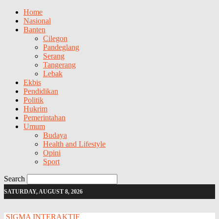
Home
Nasional
Banten
Cilegon
Pandeglang
Serang
Tangerang
Lebak
Ekbis
Pendidikan
Politik
Hukrim
Pemerintahan
Umum
Budaya
Health and Lifestyle
Opini
Sport
Search
SATURDAY, AUGUST 8, 2026
SIGMA INTERAKTIF