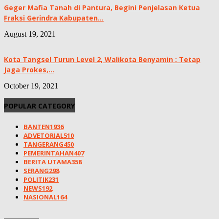
Geger Mafia Tanah di Pantura, Begini Penjelasan Ketua
Fraksi Gerindra Kabupaten...
August 19, 2021
Kota Tangsel Turun Level 2, Walikota Benyamin : Tetap
Jaga Prokes,...
October 19, 2021
POPULAR CATEGORY
BANTEN
1936
ADVETORIAL
510
TANGERANG
450
PEMERINTAHAN
407
BERITA UTAMA
358
SERANG
298
POLITIK
231
NEWS
192
NASIONAL
164