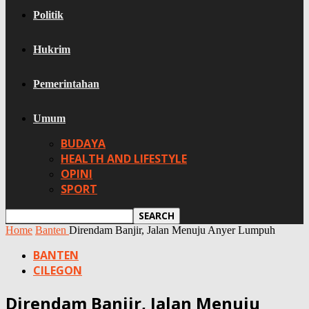
Politik
Hukrim
Pemerintahan
Umum
BUDAYA
HEALTH AND LIFESTYLE
OPINI
SPORT
Home
Banten
Direndam Banjir, Jalan Menuju Anyer Lumpuh
BANTEN
CILEGON
Direndam Banjir, Jalan Menuju