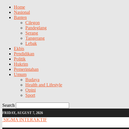
Home
Nasional
Banten
Cilegon
Pandeglang
Serang
Tangerang
Lebak
Ekbis
Pendidikan
Politik
Hukrim
Pemerintahan
Umum
Budaya
Health and Lifestyle
Opini
Sport
Search
FRIDAY, AUGUST 7, 2026
SIGMA INTERAKTIF