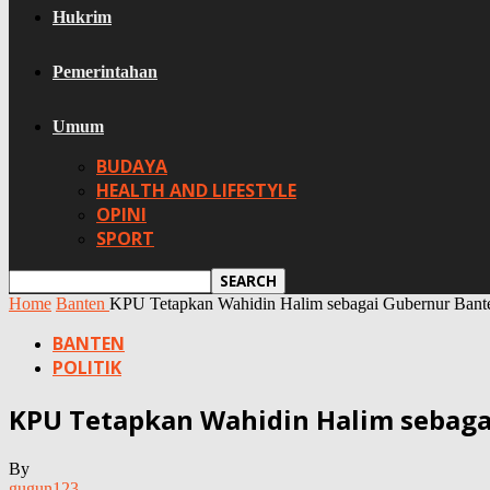
Hukrim
Pemerintahan
Umum
BUDAYA
HEALTH AND LIFESTYLE
OPINI
SPORT
Home
Banten
KPU Tetapkan Wahidin Halim sebagai Gubernur Bante
BANTEN
POLITIK
KPU Tetapkan Wahidin Halim sebaga
By
gugun123