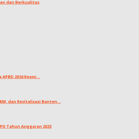
an dan Berkualitas
APBD 2026 Resmi...
, dan Revitalisasi Banten...
LKPD Tahun Anggaran 2025