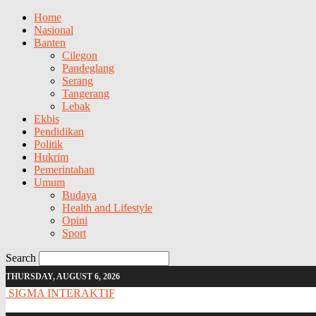
Home
Nasional
Banten
Cilegon
Pandeglang
Serang
Tangerang
Lebak
Ekbis
Pendidikan
Politik
Hukrim
Pemerintahan
Umum
Budaya
Health and Lifestyle
Opini
Sport
Search
THURSDAY, AUGUST 6, 2026
SIGMA INTERAKTIF