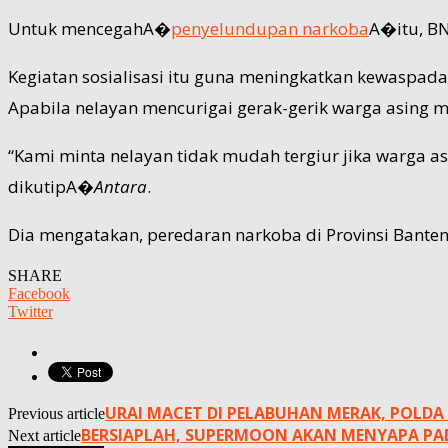
Untuk mencegahA�
penyelundupan narkoba
A�itu, BN
Kegiatan sosialisasi itu guna meningkatkan kewaspad
Apabila nelayan mencurigai gerak-gerik warga asing m
“Kami minta nelayan tidak mudah tergiur jika warga 
dikutipA�
Antara
.
Dia mengatakan, peredaran narkoba di Provinsi Banten 
SHARE
Facebook
Twitter
URAI MACET DI PELABUHAN MERAK, POLDA
Previous article
BERSIAPLAH, SUPERMOON AKAN MENYAPA PAD
Next article