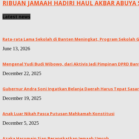
RIBUAN JAMAAH HADIRI HAUL AKBAR ABUYA
Latest news
Rata-rata Lama Sekolah di Banten Meningkat, ‎Program Sekolah Gr
June 13, 2026
Mengenal Yudi Budi Wibowo, dari Aktivis Jadi Pimpinan DPRD Ban
December 22, 2025
Gubernur Andra Soni Ingatkan Belanja Daerah Harus Tepat Sasar
December 19, 2025
Anak Luar Nikah Pasca Putusan Mahkamah Konstitusi
December 5, 2025
Azaka Haromain Siap Berangkatkan Jemaah Umroh