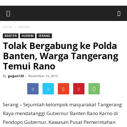
Home
Banten
BANTEN
HUKRIM
SERANG
Tolak Bergabung ke Polda
Banten, Warga Tangerang
Temui Rano
By
gugun123
-
November 25, 2015
Serang – Sejumlah kelompok masyarakat Tangerang
Raya mendatanggi Gubernur Banten Rano Karno di
Pendopo Gubernur, Kawasan Pusat Pemerintahan