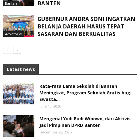
BANTEN
Banten
GUBERNUR ANDRA SONI INGATKAN
BELANJA DAERAH HARUS TEPAT
SASARAN DAN BERKUALITAS
Advetorial
Latest news
Rata-rata Lama Sekolah di Banten
Meningkat, ‎Program Sekolah Gratis bagi
Swasta...
June 13, 2026
Mengenal Yudi Budi Wibowo, dari Aktivis
Jadi Pimpinan DPRD Banten
December 22, 2025