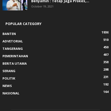
Benyamin : Tetap Jaga Prokes,...
October 19, 2021
POPULAR CATEGORY
1936
BANTEN
510
ADVETORIAL
450
TANGERANG
407
PEMERINTAHAN
358
BERITA UTAMA
298
SERANG
231
POLITIK
192
NEWS
164
NASIONAL