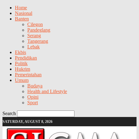
Home
Nasional
Banten
Cilegon
Pandeglang
Serang
Tangerang
Lebak
Ekbis
Pendidikan
Politik
Hukrim
Pemerintahan
Umum
Budaya
Health and Lifestyle
Opini
Sport
Search
SATURDAY, AUGUST 8, 2026