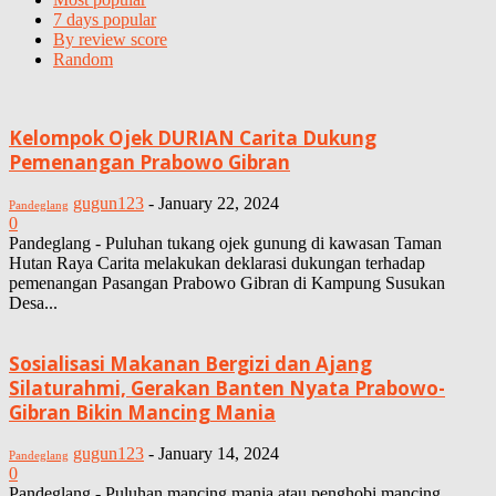
7 days popular
By review score
Random
Kelompok Ojek DURIAN Carita Dukung
Pemenangan Prabowo Gibran
gugun123
-
January 22, 2024
Pandeglang
0
Pandeglang - Puluhan tukang ojek gunung di kawasan Taman
Hutan Raya Carita melakukan deklarasi dukungan terhadap
pemenangan Pasangan Prabowo Gibran di Kampung Susukan
Desa...
Sosialisasi Makanan Bergizi dan Ajang
Silaturahmi, Gerakan Banten Nyata Prabowo-
Gibran Bikin Mancing Mania
gugun123
-
January 14, 2024
Pandeglang
0
Pandeglang - Puluhan mancing mania atau penghobi mancing