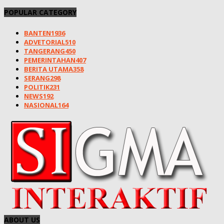
POPULAR CATEGORY
BANTEN
1936
ADVETORIAL
510
TANGERANG
450
PEMERINTAHAN
407
BERITA UTAMA
358
SERANG
298
POLITIK
231
NEWS
192
NASIONAL
164
ABOUT US