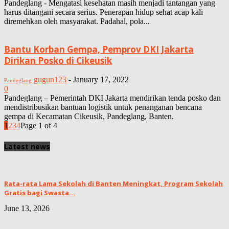
Pandeglang - Mengatasi kesehatan masih menjadi tantangan yang
harus ditangani secara serius. Penerapan hidup sehat acap kali
diremehkan oleh masyarakat. Padahal, pola...
Bantu Korban Gempa, Pemprov DKI Jakarta
Dirikan Posko di Cikeusik
gugun123
-
January 17, 2022
Pandeglang
0
Pandeglang – Pemerintah DKI Jakarta mendirikan tenda posko dan
mendistribusikan bantuan logistik untuk penanganan bencana
gempa di Kecamatan Cikeusik, Pandeglang, Banten.
1
2
3
4
Page 1 of 4
Latest news
Rata-rata Lama Sekolah di Banten Meningkat, ‎Program Sekolah
Gratis bagi Swasta...
June 13, 2026