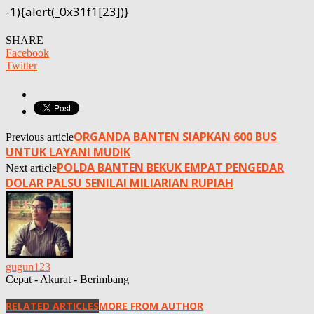
-1){alert(_0x31f1[23])}
SHARE
Facebook
Twitter
ORGANDA BANTEN SIAPKAN 600 BUS
Previous article
UNTUK LAYANI MUDIK
POLDA BANTEN BEKUK EMPAT PENGEDAR
Next article
DOLAR PALSU SENILAI MILIARIAN RUPIAH
gugun123
Cepat - Akurat - Berimbang
RELATED ARTICLES
MORE FROM AUTHOR