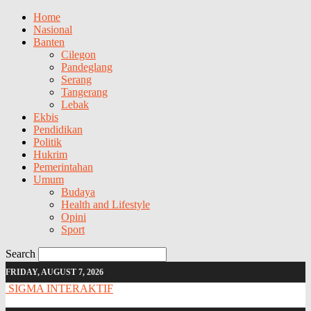
Home
Nasional
Banten
Cilegon
Pandeglang
Serang
Tangerang
Lebak
Ekbis
Pendidikan
Politik
Hukrim
Pemerintahan
Umum
Budaya
Health and Lifestyle
Opini
Sport
Search
FRIDAY, AUGUST 7, 2026
SIGMA INTERAKTIF