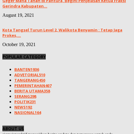
Geger Mafia Tanah di Pantura, Begini Penjelasan Ketua Fraksi
Gerindra Kabupaten...
August 19, 2021
Kota Tangsel Turun Level 2, Walikota Benyamin : Tetap Jaga
Prokes,...
October 19, 2021
POPULAR CATEGORY
BANTEN
1936
ADVETORIAL
510
TANGERANG
450
PEMERINTAHAN
407
BERITA UTAMA
358
SERANG
298
POLITIK
231
NEWS
192
NASIONAL
164
ABOUT US