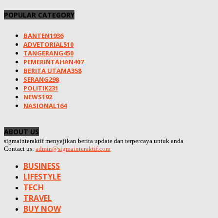
POPULAR CATEGORY
BANTEN
1936
ADVETORIAL
510
TANGERANG
450
PEMERINTAHAN
407
BERITA UTAMA
358
SERANG
298
POLITIK
231
NEWS
192
NASIONAL
164
ABOUT US
sigmainteraktif menyajikan berita update dan terpercaya untuk anda
Contact us:
admin@sigmainteraktif.com
BUSINESS
LIFESTYLE
TECH
TRAVEL
BUY NOW