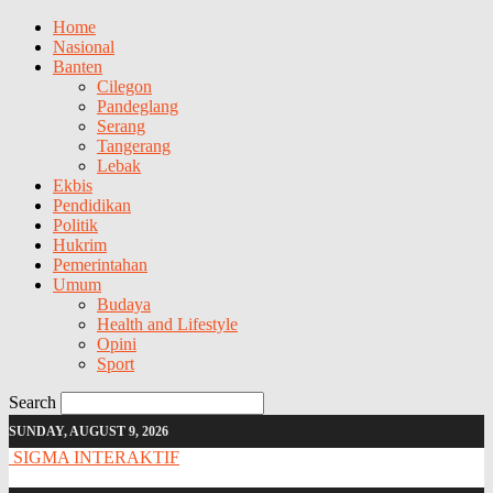
Home
Nasional
Banten
Cilegon
Pandeglang
Serang
Tangerang
Lebak
Ekbis
Pendidikan
Politik
Hukrim
Pemerintahan
Umum
Budaya
Health and Lifestyle
Opini
Sport
Search
SUNDAY, AUGUST 9, 2026
SIGMA INTERAKTIF