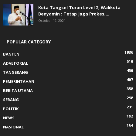
Kota Tangsel Turun Level 2, Walikota
Benyamin : Tetap Jaga Prokes,...
October 19, 2021
POPULAR CATEGORY
1936
BANTEN
510
ADVETORIAL
450
TANGERANG
407
PEMERINTAHAN
358
BERITA UTAMA
298
SERANG
231
POLITIK
192
NEWS
164
NASIONAL