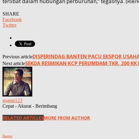
terlibat dalam hubungan perburuhan,” tegasnya. (Rie/
SHARE
Facebook
Twitter
DISPERINDAG BANTEN PACU EKSPOR USAH
Previous article
SEKDA RESMIKAN KCP PERUMDAM TKR, 200 KK 
Next article
gugun123
Cepat - Akurat - Berimbang
RELATED ARTICLES
MORE FROM AUTHOR
Banten