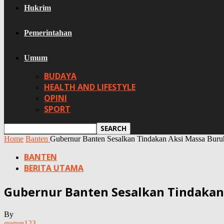
Hukrim
Pemerintahan
Umum
BUDAYA
HEALTH AND LIFESTYLE
OPINI
SPORT
Home
Banten
Gubernur Banten Sesalkan Tindakan Aksi Massa Buru
BANTEN
BERITA UTAMA
Gubernur Banten Sesalkan Tindakan
By
gugun123