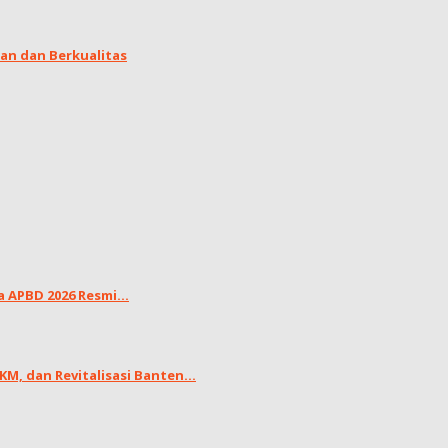
an dan Berkualitas
APBD 2026 Resmi...
, dan Revitalisasi Banten...