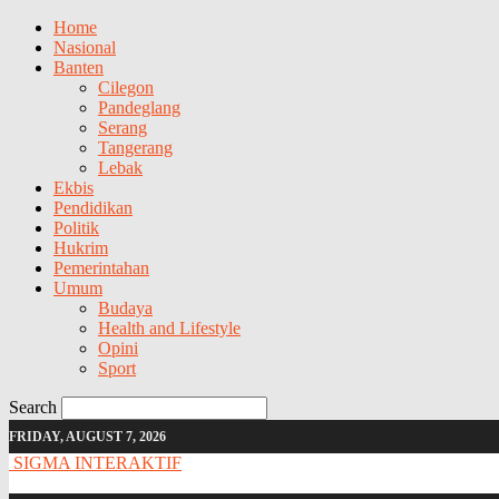
Home
Nasional
Banten
Cilegon
Pandeglang
Serang
Tangerang
Lebak
Ekbis
Pendidikan
Politik
Hukrim
Pemerintahan
Umum
Budaya
Health and Lifestyle
Opini
Sport
Search
FRIDAY, AUGUST 7, 2026
SIGMA INTERAKTIF