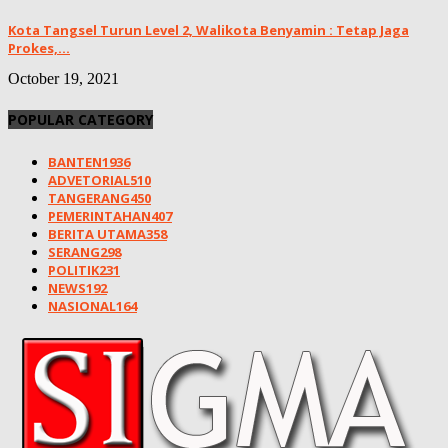
Kota Tangsel Turun Level 2, Walikota Benyamin : Tetap Jaga
Prokes,...
October 19, 2021
POPULAR CATEGORY
BANTEN
1936
ADVETORIAL
510
TANGERANG
450
PEMERINTAHAN
407
BERITA UTAMA
358
SERANG
298
POLITIK
231
NEWS
192
NASIONAL
164