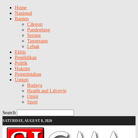
Home
Nasional
Banten
Cilegon
Pandeglang
Serang
Tangerang
Lebak
Ekbis
Pendidikan
Politik
Hukrim
Pemerintahan
Umum
Budaya
Health and Lifestyle
Opini
Sport
Search
SATURDAY, AUGUST 8, 2026