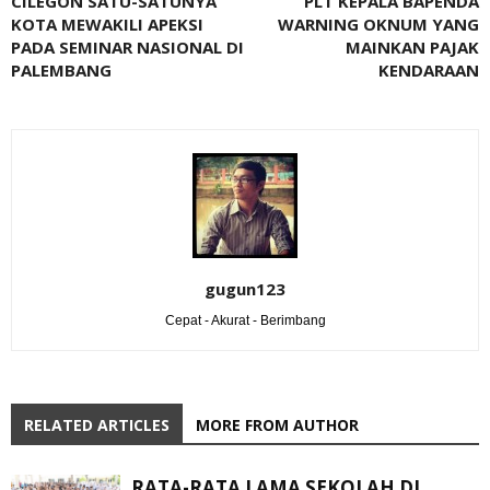
CILEGON SATU-SATUNYA
PLT KEPALA BAPENDA
KOTA MEWAKILI APEKSI
WARNING OKNUM YANG
PADA SEMINAR NASIONAL DI
MAINKAN PAJAK
PALEMBANG
KENDARAAN
gugun123
Cepat - Akurat - Berimbang
RELATED ARTICLES
MORE FROM AUTHOR
RATA-RATA LAMA SEKOLAH DI