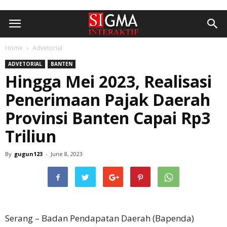
Home
Advetorial
ADVETORIAL
BANTEN
Hingga Mei 2023, Realisasi
Penerimaan Pajak Daerah
Provinsi Banten Capai Rp3
Triliun
By
gugun123
-
June 8, 2023
Serang – Badan Pendapatan Daerah (Bapenda)