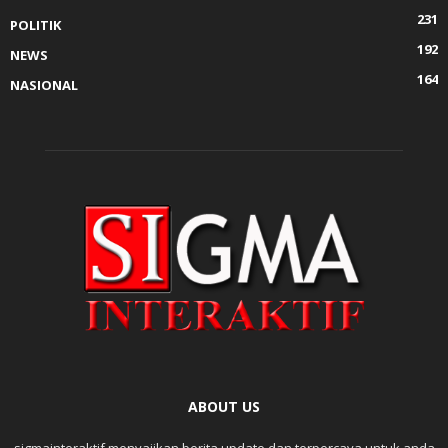
231
POLITIK
192
NEWS
164
NASIONAL
ABOUT US
sigmainteraktif menyajikan berita update dan terpercaya untuk anda