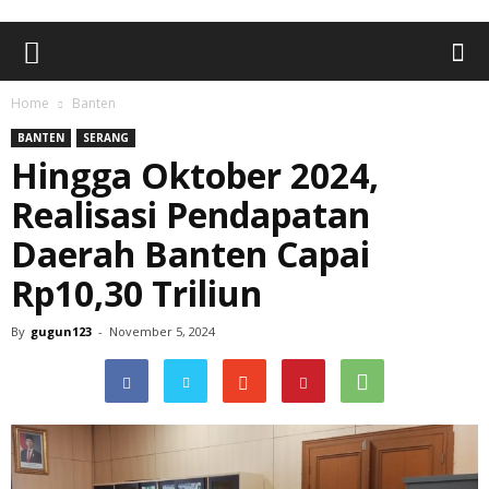
Home
Banten
BANTEN
SERANG
Hingga Oktober 2024,
Realisasi Pendapatan
Daerah Banten Capai
Rp10,30 Triliun
By
gugun123
-
November 5, 2024