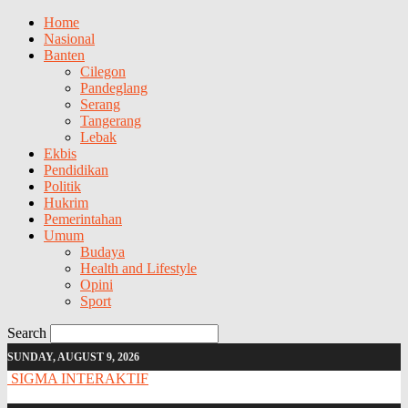
Home
Nasional
Banten
Cilegon
Pandeglang
Serang
Tangerang
Lebak
Ekbis
Pendidikan
Politik
Hukrim
Pemerintahan
Umum
Budaya
Health and Lifestyle
Opini
Sport
Search
SUNDAY, AUGUST 9, 2026
SIGMA INTERAKTIF