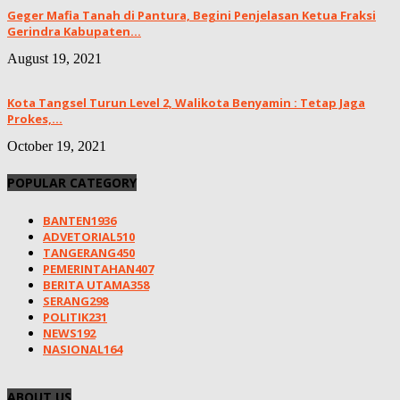
Geger Mafia Tanah di Pantura, Begini Penjelasan Ketua Fraksi
Gerindra Kabupaten...
August 19, 2021
Kota Tangsel Turun Level 2, Walikota Benyamin : Tetap Jaga
Prokes,...
October 19, 2021
POPULAR CATEGORY
BANTEN
1936
ADVETORIAL
510
TANGERANG
450
PEMERINTAHAN
407
BERITA UTAMA
358
SERANG
298
POLITIK
231
NEWS
192
NASIONAL
164
ABOUT US