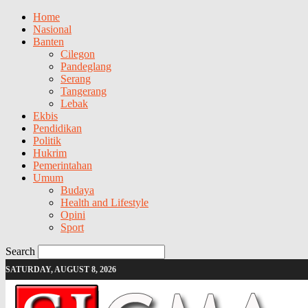
Home
Nasional
Banten
Cilegon
Pandeglang
Serang
Tangerang
Lebak
Ekbis
Pendidikan
Politik
Hukrim
Pemerintahan
Umum
Budaya
Health and Lifestyle
Opini
Sport
Search
SATURDAY, AUGUST 8, 2026