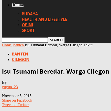
Umum
BUDAYA
HEALTH AND LIFESTYLE
OPINI
SPORT
Home
Banten
Isu Tsunami Beredar, Warga Cilegon Takut
BANTEN
CILEGON
Isu Tsunami Beredar, Warga Cilegon
By
gugun123
-
November 5, 2015
Share on Facebook
Tweet on Twitter