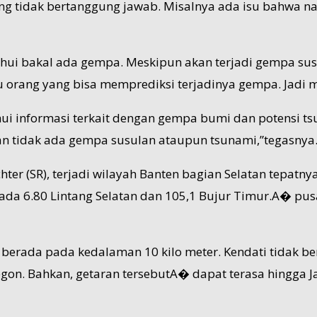
g tidak bertanggung jawab. Misalnya ada isu bahwa nan
hui bakal ada gempa. Meskipun akan terjadi gempa susul
 orang yang bisa memprediksi terjadinya gempa. Jadi ma
hui informasi terkait dengan gempa bumi dan potensi
ikan tidak ada gempa susulan ataupun tsunami,”tegasnya
ter (SR), terjadi wilayah Banten bagian Selatan tepat
ada 6.80 Lintang Selatan dan 105,1 Bujur Timur.A� pu
rada pada kedalaman 10 kilo meter. Kendati tidak berp
egon. Bahkan, getaran tersebutA� dapat terasa hingga Ja