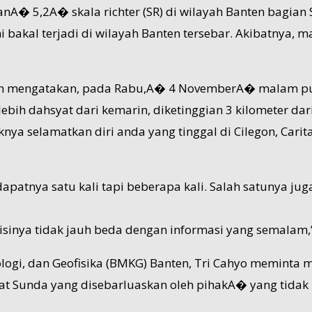
nA� 5,2A� skala richter (SR) di wilayah Banten bagian
i bakal terjadi di wilayah Banten tersebar. Akibatnya,
din mengatakan, pada Rabu,A� 4 NovemberA� malam puk
bih dahsyat dari kemarin, diketinggian 3 kilometer d
a selamatkan diri anda yang tinggal di Cilegon, Carita,
dapatnya satu kali tapi beberapa kali. Salah satunya j
isinya tidak jauh beda dengan informasi yang semalam,”
ologi, dan Geofisika (BMKG) Banten, Tri Cahyo meminta 
lat Sunda yang disebarluaskan oleh pihakA� yang tidak