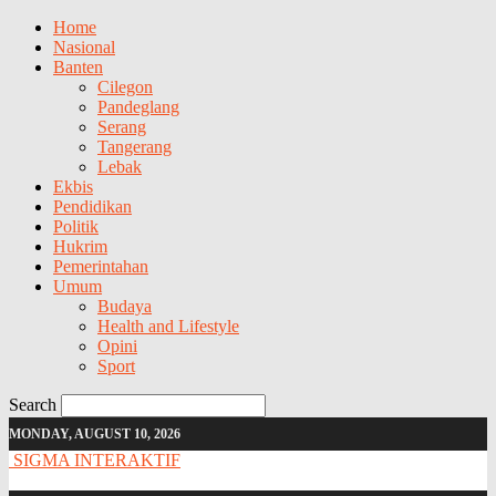
Home
Nasional
Banten
Cilegon
Pandeglang
Serang
Tangerang
Lebak
Ekbis
Pendidikan
Politik
Hukrim
Pemerintahan
Umum
Budaya
Health and Lifestyle
Opini
Sport
Search
MONDAY, AUGUST 10, 2026
SIGMA INTERAKTIF