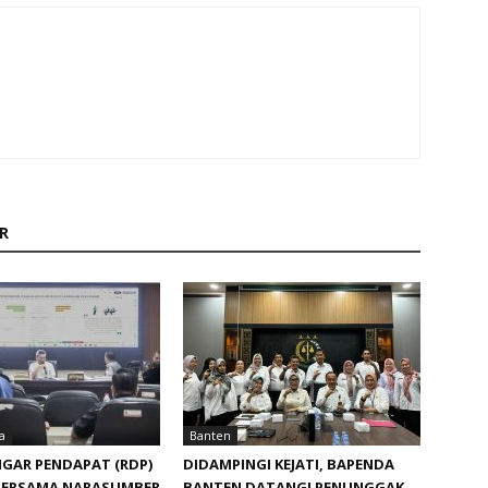
R
a
Banten
GAR PENDAPAT (RDP)
DIDAMPINGI KEJATI, BAPENDA
 BERSAMA NARASUMBER
BANTEN DATANGI PENUNGGAK