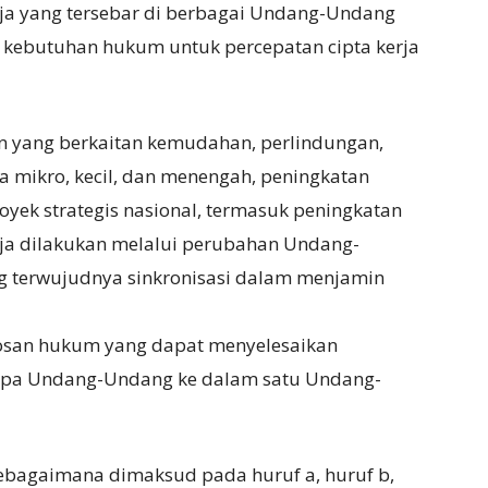
rja yang tersebar di berbagai Undang-Undang
 kebutuhan hukum untuk percepatan cipta kerja
 yang berkaitan kemudahan, perlindungan,
 mikro, kecil, dan menengah, peningkatan
royek strategis nasional, termasuk peningkatan
rja dilakukan melalui perubahan Undang-
 terwujudnya sinkronisasi dalam menjamin
obosan hukum yang dapat menyelesaikan
apa Undang-Undang ke dalam satu Undang-
ebagaimana dimaksud pada huruf a, huruf b,