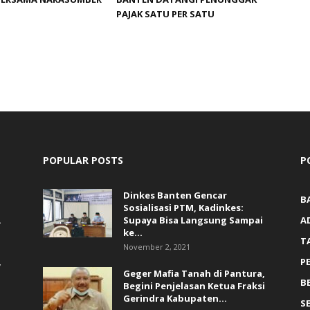
PAJAK SATU PER SATU
POPULAR POSTS
P
Dinkes Banten Gencar
B
Sosialisasi PTM, Kadinkes:
.
Supaya Bisa Langsung Sampai
A
ke...
T
November 2, 2021
,
P
Geger Mafia Tanah di Pantura,
B
Begini Penjelasan Ketua Fraksi
Gerindra Kabupaten...
S