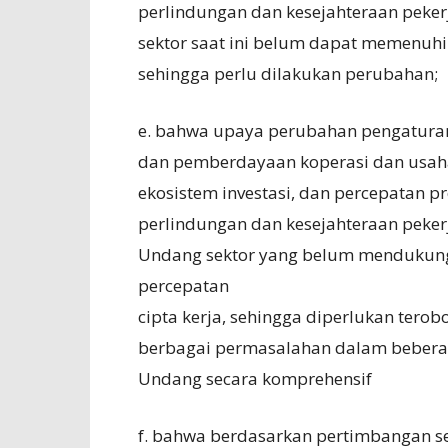
perlindungan dan kesejahteraan peke
sektor saat ini belum dapat memenuhi
sehingga perlu dilakukan perubahan;
e. bahwa upaya perubahan pengaturan
dan pemberdayaan koperasi dan usaha
ekosistem investasi, dan percepatan p
perlindungan dan kesejahteraan peke
Undang sektor yang belum mendukung
percepatan
cipta kerja, sehingga diperlukan ter
berbagai permasalahan dalam beber
Undang secara komprehensif
f. bahwa berdasarkan pertimbangan s