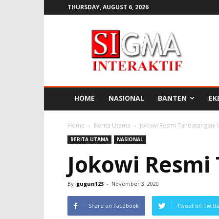
THURSDAY, AUGUST 6, 2026
SIGMA
INTERAKTIF
HOME
NASIONAL
BANTEN
EK
Home
Berita Utama
Jokowi Resmi Tandatangani 
BERITA UTAMA
NASIONAL
Jokowi Resmi 
By
gugun123
-
November 3, 2020
Share on Facebook
Tweet on Twitt