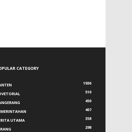
OPULAR CATEGORY
1936
ANTEN
510
DVETORIAL
450
ANGERANG
407
EMERINTAHAN
358
ERITA UTAMA
298
ERANG