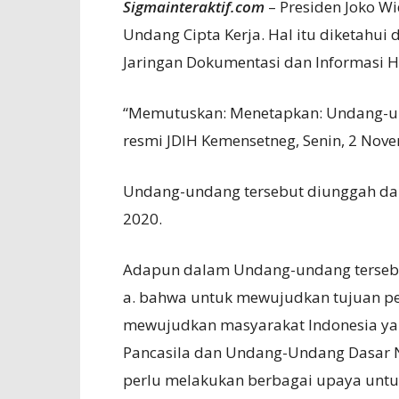
Sigmainteraktif.com
– Presiden Joko W
Undang Cipta Kerja. Hal itu diketahui 
Jaringan Dokumentasi dan Informasi H
“Memutuskan: Menetapkan: Undang-unda
resmi JDIH Kemensetneg, Senin, 2 Nov
Undang-undang tersebut diunggah dal
2020.
Adapun dalam Undang-undang tersebut
a. bahwa untuk mewujudkan tujuan p
mewujudkan masyarakat Indonesia yan
Pancasila dan Undang-Undang Dasar N
perlu melakukan berbagai upaya untu