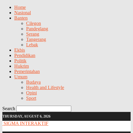
Home
Nasional
Banten
Cilegon
Pandeglang
Serang
Tangerang
Lebak
Ekbis
Pendidikan
Politik
Hukrim
Pemerintahan
Umum
Budaya
Health and Lifestyle
Opini
Sport
Search
THURSDAY, AUGUST 6, 2026
SIGMA INTERAKTIF