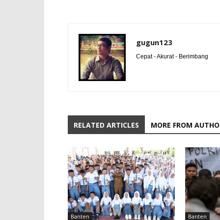
gugun123
Cepat - Akurat - Berimbang
RELATED ARTICLES
MORE FROM AUTHO
Banten
Banten