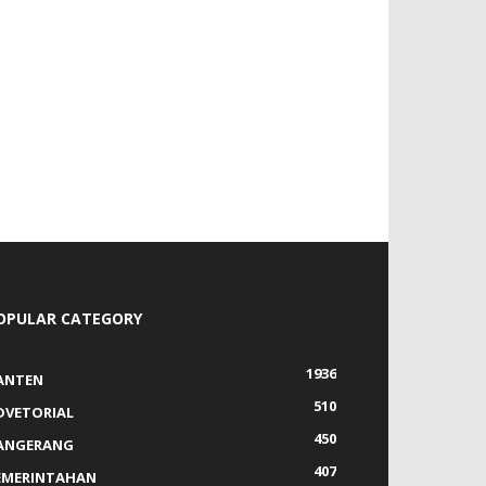
OPULAR CATEGORY
1936
ANTEN
510
DVETORIAL
450
ANGERANG
407
EMERINTAHAN