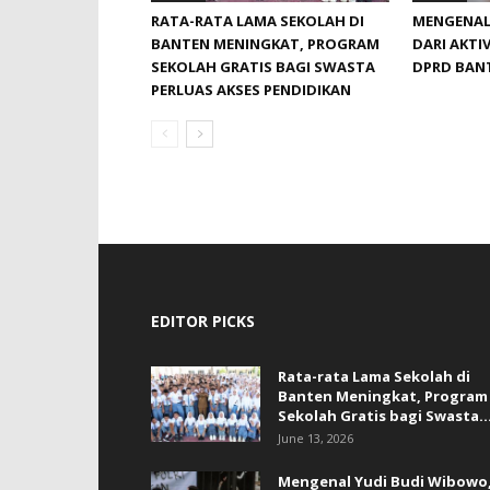
RATA-RATA LAMA SEKOLAH DI
MENGENAL
BANTEN MENINGKAT, ‎PROGRAM
DARI AKTIV
SEKOLAH GRATIS BAGI SWASTA
DPRD BAN
PERLUAS AKSES PENDIDIKAN ‎ ‎
EDITOR PICKS
Rata-rata Lama Sekolah di
Banten Meningkat, ‎Program
Sekolah Gratis bagi Swasta..
June 13, 2026
Mengenal Yudi Budi Wibowo