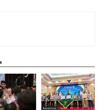
R
Advetorial