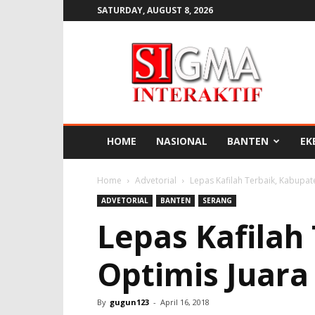
SATURDAY, AUGUST 8, 2026
SIGMA
INTERAKTIF
HOME
NASIONAL
BANTEN
EK
Home
Advetorial
Lepas Kafilah Terbaik, Kabupat
ADVETORIAL
BANTEN
SERANG
Lepas Kafilah
Optimis Juara
By
gugun123
-
April 16, 2018