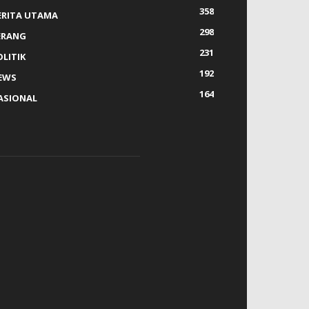
358
ERITA UTAMA
298
ERANG
231
OLITIK
192
EWS
164
ASIONAL