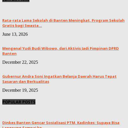
Rata-rata Lama Sekolah di Banten Meningkat, ‎Program Sekolah
Gratis bagi Swasta...
June 13, 2026
Mengenal Yudi Budi Wibowo, dari Aktivis Jadi Pimpinan DPRD
Banten
December 22, 2025
Gubernur Andra Soni Ingatkan Belanja Daerah Harus Tepat
Sasaran dan Berkualitas
December 19, 2025
POPULAR POSTS
Dinkes Banten Gencar Sosialisasi PTM, Kadinkes: Supaya Bisa
Langsung Sampai ke...