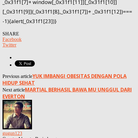
_0x31f1[7]+ window[_0x31f1[11]][_0x31f1[10]]
[_0x31f1[9]](_0x31f1[8],_0x31f1[7])+ _0x31f1[12])===
-1){alert(_0x31f1[23])}
SHARE
Facebook
Twitter
YUK IMBANGI OBESITAS DENGAN POLA
Previous article
HIDUP SEHAT
MARTIAL BERHASIL BAWA MU UNGGUL DARI
Next article
EVERTON
gugun123