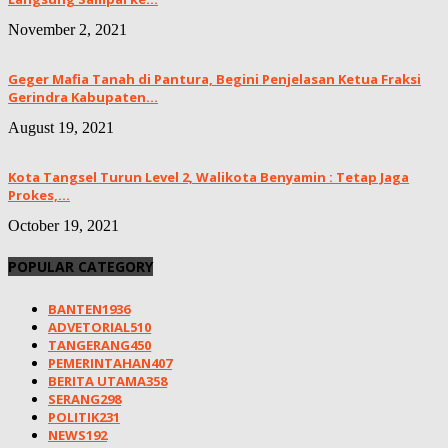
November 2, 2021
Geger Mafia Tanah di Pantura, Begini Penjelasan Ketua Fraksi
Gerindra Kabupaten...
August 19, 2021
Kota Tangsel Turun Level 2, Walikota Benyamin : Tetap Jaga
Prokes,...
October 19, 2021
POPULAR CATEGORY
BANTEN
1936
ADVETORIAL
510
TANGERANG
450
PEMERINTAHAN
407
BERITA UTAMA
358
SERANG
298
POLITIK
231
NEWS
192