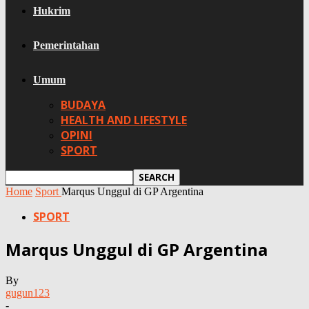
Hukrim
Pemerintahan
Umum
BUDAYA
HEALTH AND LIFESTYLE
OPINI
SPORT
Home
Sport
Marqus Unggul di GP Argentina
SPORT
Marqus Unggul di GP Argentina
By
gugun123
-