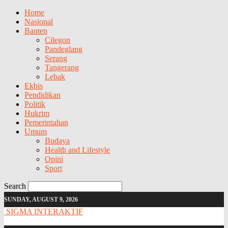
Home
Nasional
Banten
Cilegon
Pandeglang
Serang
Tangerang
Lebak
Ekbis
Pendidikan
Politik
Hukrim
Pemerintahan
Umum
Budaya
Health and Lifestyle
Opini
Sport
Search
SUNDAY, AUGUST 9, 2026
SIGMA INTERAKTIF