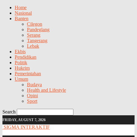
Home
Nasional
Banten
Cilegon
Pandeglang
Serang
Tangerang
Lebak
Ekbis
Pendidikan
Politik
Hukrim
Pemerintahan
Umum
Budaya
Health and Lifestyle
Opini
Sport
Search
FRIDAY, AUGUST 7, 2026
SIGMA INTERAKTIF