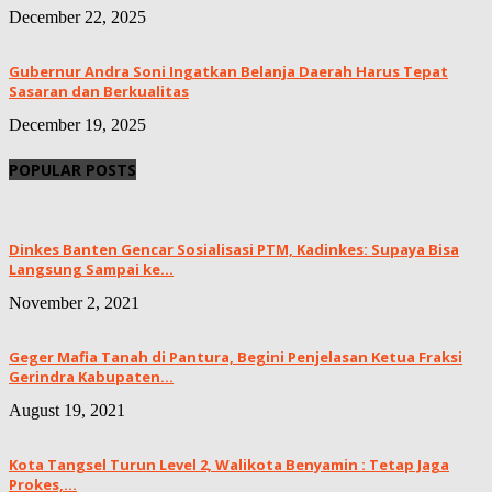
December 22, 2025
Gubernur Andra Soni Ingatkan Belanja Daerah Harus Tepat
Sasaran dan Berkualitas
December 19, 2025
POPULAR POSTS
Dinkes Banten Gencar Sosialisasi PTM, Kadinkes: Supaya Bisa
Langsung Sampai ke...
November 2, 2021
Geger Mafia Tanah di Pantura, Begini Penjelasan Ketua Fraksi
Gerindra Kabupaten...
August 19, 2021
Kota Tangsel Turun Level 2, Walikota Benyamin : Tetap Jaga
Prokes,...