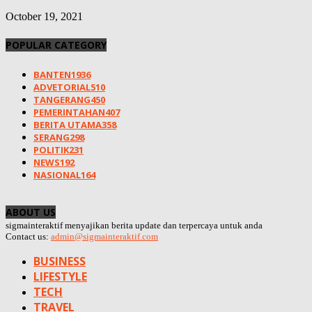
October 19, 2021
POPULAR CATEGORY
BANTEN
1936
ADVETORIAL
510
TANGERANG
450
PEMERINTAHAN
407
BERITA UTAMA
358
SERANG
298
POLITIK
231
NEWS
192
NASIONAL
164
ABOUT US
sigmainteraktif menyajikan berita update dan terpercaya untuk anda
Contact us:
admin@sigmainteraktif.com
BUSINESS
LIFESTYLE
TECH
TRAVEL