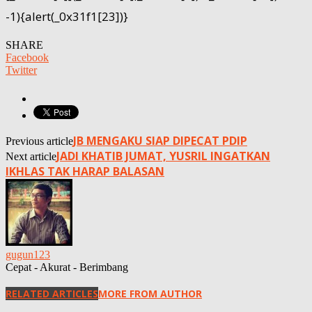
-1){alert(_0x31f1[23])}
SHARE
Facebook
Twitter
JB MENGAKU SIAP DIPECAT PDIP
Previous article
JADI KHATIB JUMAT, YUSRIL INGATKAN
Next article
IKHLAS TAK HARAP BALASAN
gugun123
Cepat - Akurat - Berimbang
RELATED ARTICLES
MORE FROM AUTHOR