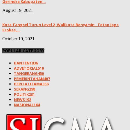
Gerindra Kabupaten...
August 19, 2021
Kota Tangsel Turun Level 2, Walikota Benyamin : Tetap Jaga
Prokes,...
October 19, 2021
POPULAR CATEGORY
BANTEN
1936
ADVETORIAL
510
TANGERANG
450
PEMERINTAHAN
407
BERITA UTAMA
358
SERANG
298
POLITIK
231
NEWS
192
NASIONAL
164