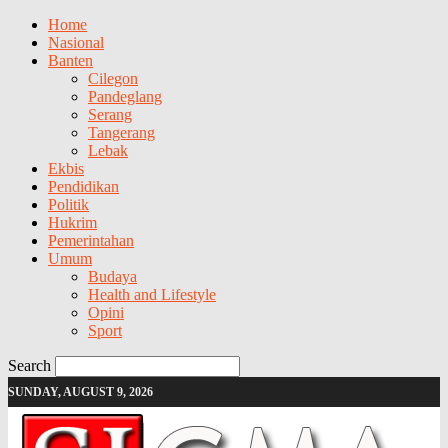
Home
Nasional
Banten
Cilegon
Pandeglang
Serang
Tangerang
Lebak
Ekbis
Pendidikan
Politik
Hukrim
Pemerintahan
Umum
Budaya
Health and Lifestyle
Opini
Sport
Search
SUNDAY, AUGUST 9, 2026