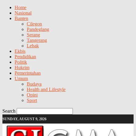
Home
Nasional
Banten
Cilegon
Pandeglang
Serang
Tangerang
Lebak
Ekbis
Pendidikan
Politik
Hukrim
Pemerintahan
Umum
Budaya
Health and Lifestyle
Opini
Sport
Search
SUNDAY, AUGUST 9, 2026