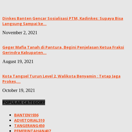
Dinkes Banten Gencar Sosialisasi PTM, Kadinkes: Supaya Bisa
Langsung Sampai ke...
November 2, 2021
Geger Mafia Tanah di Pantura, Begini Penjelasan Ketua Fraksi
Gerindra Kabupaten...
August 19, 2021
Kota Tangsel Turun Level 2, Walikota Benyamin : Tetap Jaga
Prokes,...
October 19, 2021
POPULAR CATEGORY
BANTEN
1936
ADVETORIAL
510
TANGERANG
450
PEMERINTAHAN
407