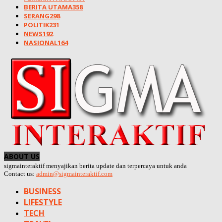
BERITA UTAMA
358
SERANG
298
POLITIK
231
NEWS
192
NASIONAL
164
ABOUT US
sigmainteraktif menyajikan berita update dan terpercaya untuk anda
Contact us:
admin@sigmainteraktif.com
BUSINESS
LIFESTYLE
TECH