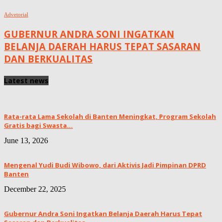
Advetorial
GUBERNUR ANDRA SONI INGATKAN
BELANJA DAERAH HARUS TEPAT SASARAN
DAN BERKUALITAS
Latest news
Rata-rata Lama Sekolah di Banten Meningkat, ‎Program Sekolah
Gratis bagi Swasta...
June 13, 2026
Mengenal Yudi Budi Wibowo, dari Aktivis Jadi Pimpinan DPRD
Banten
December 22, 2025
Gubernur Andra Soni Ingatkan Belanja Daerah Harus Tepat