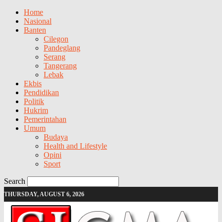
Home
Nasional
Banten
Cilegon
Pandeglang
Serang
Tangerang
Lebak
Ekbis
Pendidikan
Politik
Hukrim
Pemerintahan
Umum
Budaya
Health and Lifestyle
Opini
Sport
Search
THURSDAY, AUGUST 6, 2026