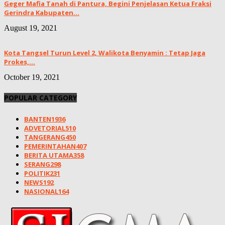
Geger Mafia Tanah di Pantura, Begini Penjelasan Ketua Fraksi
Gerindra Kabupaten...
August 19, 2021
Kota Tangsel Turun Level 2, Walikota Benyamin : Tetap Jaga
Prokes,...
October 19, 2021
POPULAR CATEGORY
BANTEN
1936
ADVETORIAL
510
TANGERANG
450
PEMERINTAHAN
407
BERITA UTAMA
358
SERANG
298
POLITIK
231
NEWS
192
NASIONAL
164