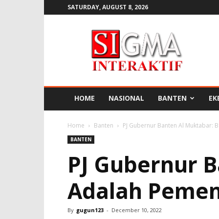
SATURDAY, AUGUST 8, 2026
SIGMA
INTERAKTIF
HOME
NASIONAL
BANTEN
EK
Home
Banten
PJ Gubernur Banten Al Muktabar:
BANTEN
PJ Gubernur 
Adalah Pemen
By
gugun123
-
December 10, 2022