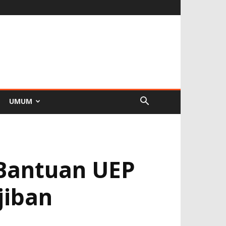
UMUM
 Bantuan UEP
jiban