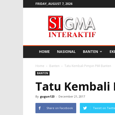
FRIDAY, AUGUST 7, 2026
SIGMA
INTERAKTIF
HOME
NASIONAL
BANTEN
EK
Home
Banten
Tatu Kembali Pimpin PMI Banten
BANTEN
Tatu Kembali
By
gugun123
-
December 21, 2017
Share on Facebook
Tweet on Twitt