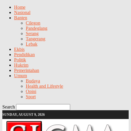
Home
Nasional
Banten
Cilegon
Pandeglang
Serang
Tangerang
Lebak
Ekbis
Pendidikan
Politik
Hukrim
Pemerintahan
Umum
Budaya
Health and Lifestyle
Opini
Sport
Search
SUNDAY, AUGUST 9, 2026