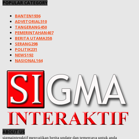
POPULAR CATEGORY
BANTEN
1936
ADVETORIAL
510
TANGERANG
450
PEMERINTAHAN
407
BERITA UTAMA
358
SERANG
298
POLITIK
231
NEWS
192
NASIONAL
164
ABOUT US
sigmainteraktif menyajikan berita update dan terpercaya untuk anda