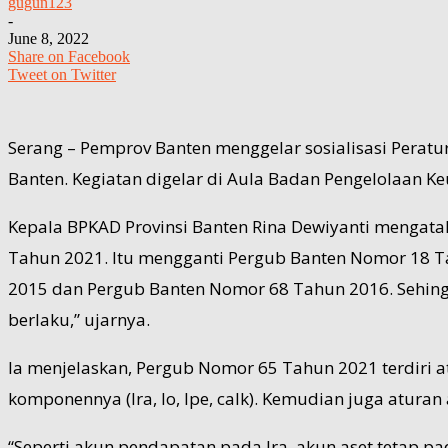
gugun123
-
June 8, 2022
Share on Facebook
Tweet on Twitter
Serang – Pemprov Banten menggelar sosialisasi Perat
Banten. Kegiatan digelar di Aula Badan Pengelolaan Ke
Kepala BPKAD Provinsi Banten Rina Dewiyanti mengata
Tahun 2021. Itu mengganti Pergub Banten Nomor 18 T
2015 dan Pergub Banten Nomor 68 Tahun 2016. Sehing
berlaku,” ujarnya.
Ia menjelaskan, Pergub Nomor 65 Tahun 2021 terdiri a
komponennya (lra, lo, lpe, calk). Kemudian juga atura
“Seperti akun pendapatan pada lra, akun aset tetap pa