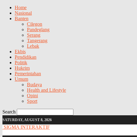
Home
Nasional
Banten
Cilegon
Pandeglang
Serang
Tangerang
Lebak
Ekbis
Pendidikan
Politik
Hukrim
Pemerintahan
Umum
Budaya
Health and Lifestyle
Opini
Sport
Search
SATURDAY, AUGUST 8, 2026
SIGMA INTERAKTIF