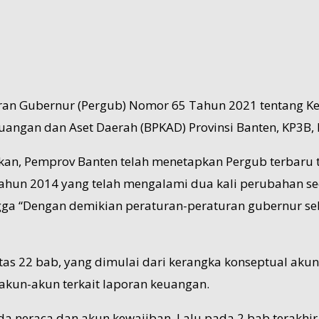
uran Gubernur (Pergub) Nomor 65 Tahun 2021 tentang Ke
uangan dan Aset Daerah (BPKAD) Provinsi Banten, KP3B, 
kan, Pemprov Banten telah menetapkan Pergub terbaru t
ahun 2014 yang telah mengalami dua kali perubahan se
ga “Dengan demikian peraturan-peraturan gubernur seb
tas 22 bab, yang dimulai dari kerangka konseptual aku
n akun-akun terkait laporan keuangan.
da neraca dan akun kewajiban. Lalu pada 2 bab terakhir